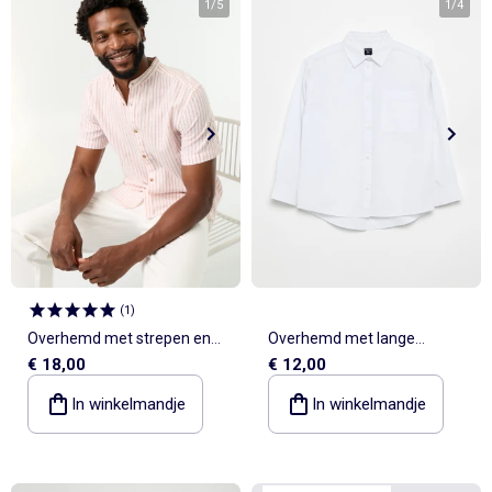
1
/
5
1
/
4
(
1
)
Overhemd met strepen en
Overhemd met lange
€ 18,00
€ 12,00
korte mouwen
mouwen van katoen
In winkelmandje
In winkelmandje