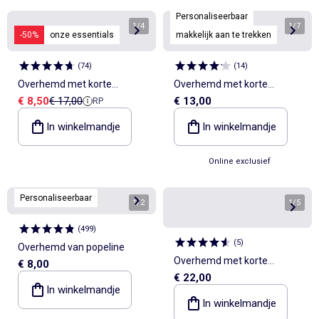
Personaliseerbaar
1
/
4
1
/
7
-50%
onze essentials
makkelijk aan te trekken
(
74
)
(
14
)
Overhemd met korte
Overhemd met korte
Verkoopprijs
Referentieprijs
€ 8,50
€ 17,00
€ 13,00
RP
mouwen van linnenmix met
mouwen - gemakkelijk aan
borstzak
te trekken collectie
In winkelmandje
In winkelmandje
Online exclusief
Personaliseerbaar
1
/
2
1
/
5
(
499
)
(
5
)
Overhemd van popeline
Overhemd met korte
€ 8,00
€ 22,00
mouwen van gehaakte stof
In winkelmandje
In winkelmandje