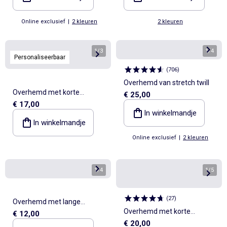
Online exclusief
|
2 kleuren
2 kleuren
1
/
3
1
/
4
Personaliseerbaar
(
706
)
Overhemd van stretch twill
Overhemd met korte
€ 25,00
€ 17,00
mouwen van gemengd
In winkelmandje
linnen
In winkelmandje
Online exclusief
|
2 kleuren
1
/
4
1
/
5
(
27
)
Overhemd met lange
Overhemd met korte
€ 12,00
mouwen van ribfluweel
€ 20,00
mouwen van fantasystof