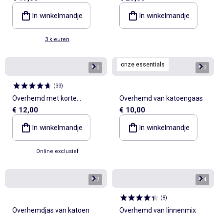
In winkelmandje
In winkelmandje
3 kleuren
onze essentials
1
/
3
1
/
3
(
33
)
Overhemd met korte
Overhemd van katoengaas
€ 12,00
€ 10,00
mouwen en strepen
In winkelmandje
In winkelmandje
Online exclusief
1
/
7
1
/
4
(
8
)
Overhemdjas van katoen
Overhemd van linnenmix