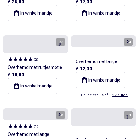
€ 25,00
€ 17,00
In winkelmandje
In winkelmandje
1
/
3
1
/
4
(
2
)
Overhemd met lange
Overhemd met ruitjesmotief
€ 12,00
mouwen van ribfluweel
€ 10,00
en lange mouwen
In winkelmandje
In winkelmandje
Online exclusief
|
2 kleuren
1
/
5
1
/
4
(
1
)
Overhemd met lange