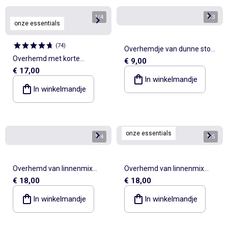
1
/
4
1
/
3
onze essentials
(
74
)
Overhemdje van dunne stof
Overhemd met korte
€ 9,00
met maokraag
€ 17,00
mouwen van linnenmix met
In winkelmandje
borstzak
In winkelmandje
onze essentials
1
/
4
1
/
5
Overhemd van linnenmix
Overhemd van linnenmix
€ 18,00
€ 18,00
met strepen
met korte mouwen
In winkelmandje
In winkelmandje