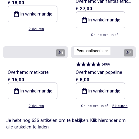
Overhemd van fantasietricot
€ 18,00
mouwen en motief
€ 27,00
met korte mouwen
In winkelmandje
In winkelmandje
2 kleuren
Online exclusief
Personaliseerbaar
1
/
4
1
/
2
(
499
)
Overhemd met korte
Overhemd van popeline
€ 16,00
€ 8,00
mouwen en motief
In winkelmandje
In winkelmandje
2 kleuren
Online exclusief
|
2 kleuren
Je hebt nog 636 artikelen om te bekijken. Klik hieronder om
alle artikelen te laden.