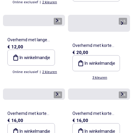
Online exclusief
|
2 kleuren
1
/
4
1
/
5
Overhemd met lange
Overhemd met korte
€ 12,00
mouwen van ribfluweel
€ 20,00
mouwen van fantasiestof
In winkelmandje
In winkelmandje
Online exclusief
|
2 kleuren
3 kleuren
1
/
4
1
/
4
Overhemd met korte
Overhemd met korte
€ 16,00
€ 16,00
mouwen en motief
mouwen en motief
In winkelmandje
In winkelmandje