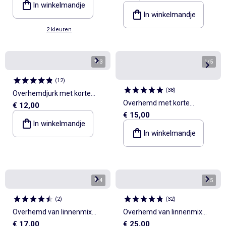
In winkelmandje
In winkelmandje
2 kleuren
1
/
3
1
/
5
(
12
)
(
38
)
Overhemdjurk met korte
Overhemd met korte
€ 12,00
mouwen
€ 15,00
mouwen van gehaakte stof
In winkelmandje
In winkelmandje
1
/
4
1
/
5
(
2
)
(
32
)
Overhemd van linnenmix
Overhemd van linnenmix
€ 17,00
€ 25,00
met korte mouwen
met korte mouwen