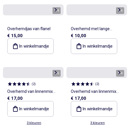
1
/
4
1
/
4
Overhemdjas van flanel
Overhemd met lange
€ 15,00
€ 10,00
mouwen van ribfluweel
In winkelmandje
In winkelmandje
1
/
5
1
/
4
(
2
)
(
2
)
Overhemd van linnenmix
Overhemd van linnenmix
€ 17,00
€ 17,00
met korte mouwen
met korte mouwen
In winkelmandje
In winkelmandje
3 kleuren
3 kleuren