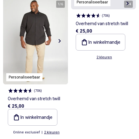
Personaliseerbaar
1
/
6
1
/
4
(
706
)
Overhemd van stretch twill
€ 25,00
In winkelmandje
2 kleuren
Personaliseerbaar
(
706
)
Overhemd van stretch twill
€ 25,00
In winkelmandje
Online exclusief
|
2 kleuren