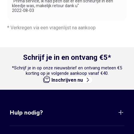
"Prima service, ik had pech dat er een scheurtje in een
kleedje was, makelijk retour dank u"
2022-08-03
* Verkregen via een vragenlijst na aankoop
Schrijf je in en ontvang €5*
*Schrijf je in op onze nieuwsbrief en ontvang meteen €5
korting op je volgende aankoop vanaf €40.
Inschrijven nu
Hulp nodig?