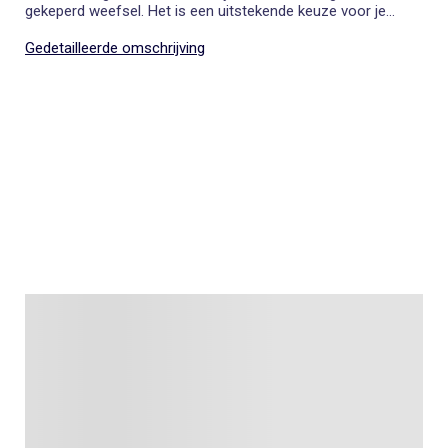
gekeperd weefsel. Het is een uitstekende keuze voor je
outfit op kantoor of om origineel te combineren voor een
meer nonchalante look.
Gedetailleerde omschrijving