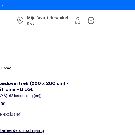
Mijn favoriete winkel
Kies
i Home
edovertrek (200 x 200 cm) -
i Home - BIEGE
7/5
(162 beoordeling(en))
,00
e exclusief
ailleerde omschrijving