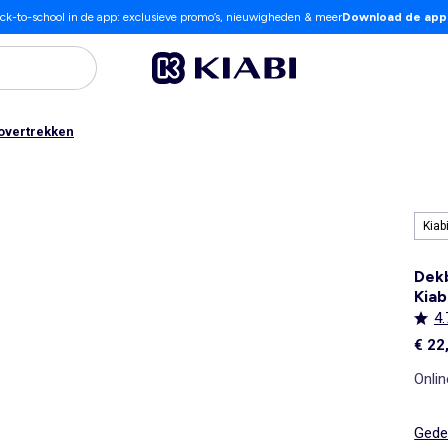
ck-to-school in de app: exclusieve promo’s, nieuwigheden & meer
Download de app
overtrekken
Kiab
Dekb
Kiab
4.
€ 22
Onlin
Gedet