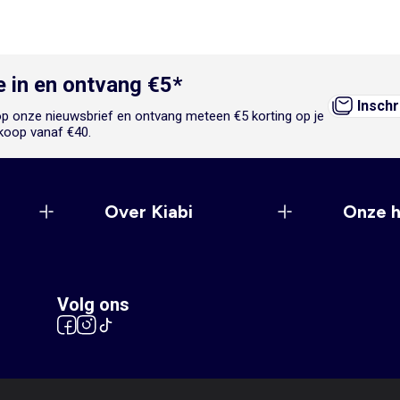
je in en ontvang €5*
Inschr
n op onze nieuwsbrief en ontvang meteen €5 korting op je
koop vanaf €40.
Over Kiabi
Onze 
Volg ons