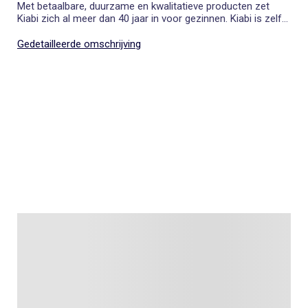
Met betaalbare, duurzame en kwalitatieve producten zet
Kiabi zich al meer dan 40 jaar in voor gezinnen. Kiabi is zelf
ook een grote familie, een echte. Eentje die de kleine
dagelijkse misstapjes begrijpt en het belang van de goede
Gedetailleerde omschrijving
momenten samen. En dat komt goed uit, want de familie
staat op het punt uit te breiden, met de komst van Kiabi
Home: de nieuwste aanwinst van het huis.