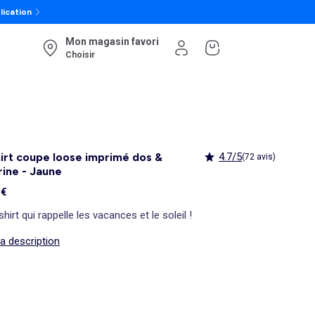
lication
Mon magasin favori
Choisir
irt coupe loose imprimé dos &
4.7/5
(72 avis)
rine - Jaune
 €
shirt qui rappelle les vacances et le soleil !
la description