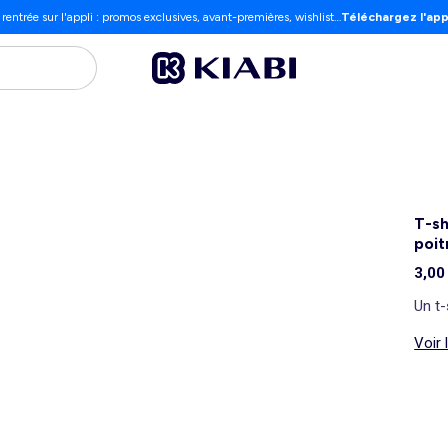
 rentrée sur l'appli : promos exclusives, avant-premières, wishlist…
Téléchargez l'app
T-sh
poit
3,00
Un t-
Voir 