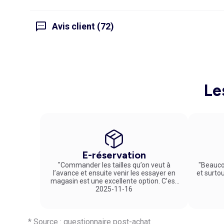
Avis client (72)
Le
E-réservation
"Commander les tailles qu’on veut à
"Beauco
l’avance et ensuite venir les essayer en
et surto
magasin est une excellente option. C’est
un service vraiment pratique et agréable
2025-11-16
!"
* Source : questionnaire post-achat