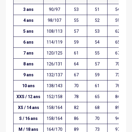
3 ans
90/97
53
51
54
4 ans
98/107
55
52
59
5 ans
108/113
57
53
62
6 ans
114/119
59
54
65
7 ans
120/125
61
55
67
8 ans
126/131
64
57
70
9 ans
132/137
67
59
73
10 ans
138/143
70
61
76
XXS / 12 ans
152/158
78
65
84
XS / 14 ans
158/164
82
68
89
S / 16 ans
158/164
86
70
94
M / 18 ans
164/170
89
73
97