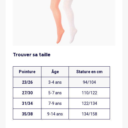
trouver sa taille
Pointure
Âge
Stature en cm
23/26
3-4 ans
94/104
27/30
5-7 ans
110/122
31/34
7-9 ans
122/134
35/38
9-14 ans
134/158