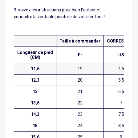
3. suivez les instructions pour bien l'utiliser et
connaître la véritable pointure de votre enfant !
Taille à commander
CORRESPONDA
Longueur de pied
Fr
US
(CM)
11,6
19
4,5
12,3
20
5,5
13
21
6,5
13,6
22
7
14,3
23
7,5
15
24
8,5
15,6
25
9