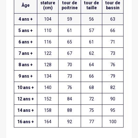
stature
tour de
tour de
tour de
Âge
(cm)
poitrine
taille
bassin
4 ans +
104
59
56
63
5 ans +
110
61
57
66
6 ans +
116
65
61
71
7 ans +
122
67
62
73
8 ans +
128
70
64
76
9 ans +
134
73
66
79
10 ans +
140
76
68
82
12 ans +
152
84
72
90
14 ans +
158
88
75
95
16 ans +
164
92
77
100