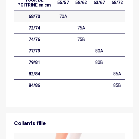
TOUR DE
55/57
58/62
63/67
68/72
POITRINE en cm
68/70
70A
72/74
75A
74/76
75B
77/79
80A
79/81
80B
82/84
85A
84/86
85B
Collants fille