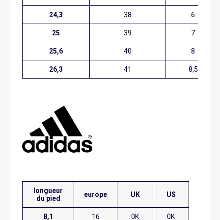
24,3
38
6
25
39
7
25,6
40
8
26,3
41
8,5
longueur
europe
UK
US
du pied
8,1
16
0K
0K