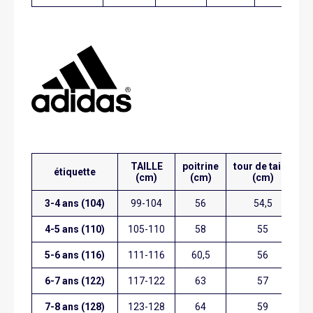
TAILLE
poitrine
tour de taille
h
étiquette
(cm)
(cm)
(cm)
3-4 ans (104)
99-104
56
54,5
4-5 ans (110)
105-110
58
55
5-6 ans (116)
111-116
60,5
56
6-7 ans (122)
117-122
63
57
7-8 ans (128)
123-128
64
59