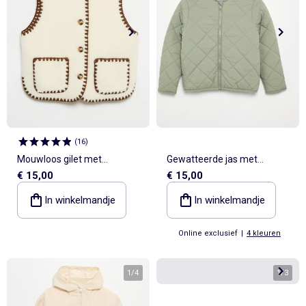
(
16
)
Mouwloos gilet met
Gewatteerde jas met
€ 15,00
€ 15,00
schapenvachteffect
capuchon
In winkelmandje
In winkelmandje
Online exclusief
|
4 kleuren
1
/
4
1
/
3