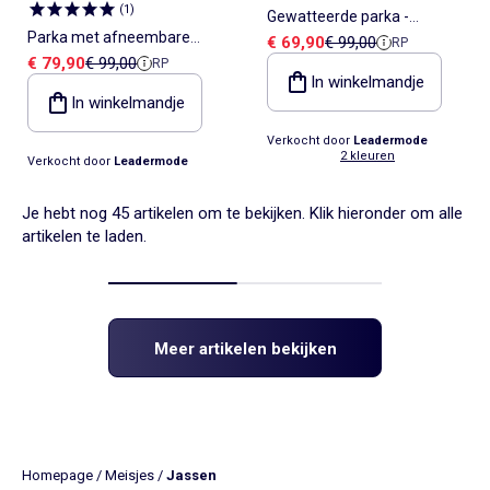
(
1
)
Gewatteerde parka -
Parka met afneembare
Verkoopprijs
Referentieprijs
€ 69,90
€ 99,00
RP
Paragoose
Verkoopprijs
Referentieprijs
€ 79,90
€ 99,00
RP
bontvoering - Paragoose
In winkelmandje
In winkelmandje
Verkocht door
Leadermode
2 kleuren
Verkocht door
Leadermode
Je hebt nog 45 artikelen om te bekijken. Klik hieronder om alle
artikelen te laden.
Meer artikelen bekijken
Homepage
/
Meisjes
/
Jassen