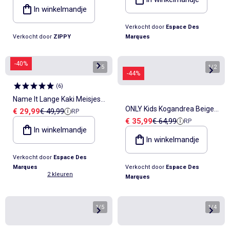
zakken
In winkelmandje
Verkocht door
Espace Des
Verkocht door
ZIPPY
Marques
-40%
1
/
5
1
/
2
-44%
(
6
)
Name It Lange Kaki Meisjes
ONLY Kids Kogandrea Beige
Verkoopprijs
Referentieprijs
€ 29,99
€ 49,99
RP
Winterjas
Verkoopprijs
Referentieprijs
€ 35,99
€ 64,99
RP
Jas voor Meisjes
In winkelmandje
In winkelmandje
Verkocht door
Espace Des
Marques
Verkocht door
Espace Des
2 kleuren
Marques
1
/
5
1
/
4