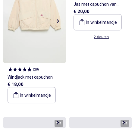
Jas met capuchon van
€ 20,00
imitatiebont
In winkelmandje
2 kleuren
(
28
)
Windjack met capuchon
€ 18,00
In winkelmandje
1
/
4
1
/
4