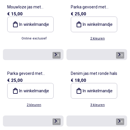
Mouwloze jas met
Parka gevoerd met
€ 15,00
€ 25,00
schapenvachteffect
imitatiebont
In winkelmandje
In winkelmandje
Online exclusief
2 kleuren
1
/
4
1
/
3
Parka gevoerd met
Denim jas met ronde hals
€ 25,00
€ 18,00
imitatiebont
In winkelmandje
In winkelmandje
2 kleuren
3 kleuren
1
/
3
1
/
4