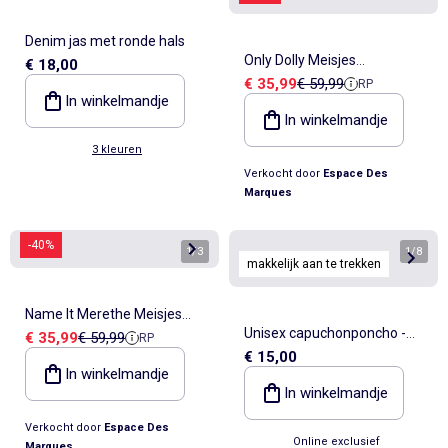
Denim jas met ronde hals
Only Dolly Meisjes
€ 18,00
Verkoopprijs
Referentieprijs
€ 35,99
€ 59,99
RP
Gewatteerde Jas Blauw
In winkelmandje
In winkelmandje
3 kleuren
Verkocht door
Espace Des
Marques
-40%
1
/
3
1
/
8
makkelijk aan te trekken
Name It Merethe Meisjes
Unisex capuchonponcho -
Verkoopprijs
Referentieprijs
€ 35,99
€ 59,99
RP
Winterjas Donkerblauw
€ 15,00
gemakkelijk aan te trekken
In winkelmandje
collectie
In winkelmandje
Verkocht door
Espace Des
Online exclusief
Marques