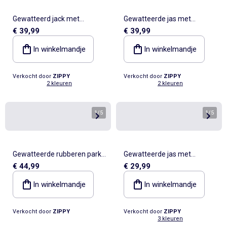
Gewatteerd jack met
Gewatteerde jas met
€ 39,99
€ 39,99
capuchon en voering van
capuchon en voering van
polarfleece
fleece
In winkelmandje
In winkelmandje
Verkocht door
ZIPPY
Verkocht door
ZIPPY
2 kleuren
2 kleuren
1
/
5
1
/
5
Gewatteerde rubberen parka
Gewatteerde jas met
€ 44,99
€ 29,99
met capuchon en
capuchon en voering van
bloemenprint
polarfleece
In winkelmandje
In winkelmandje
Verkocht door
ZIPPY
Verkocht door
ZIPPY
3 kleuren