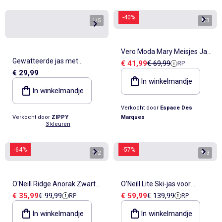
-40%
1
/
5
1
/
3
Vero Moda Mary Meisjes Jas
Gewatteerde jas met
Verkoopprijs
Referentieprijs
€ 41,99
€ 69,99
RP
Donkerblauw
€ 29,99
capuchon en voering van
In winkelmandje
polarfleece
In winkelmandje
Verkocht door
Espace Des
Verkocht door
ZIPPY
Marques
3 kleuren
-64%
-57%
1
/
2
1
/
3
O'Neill Ridge Anorak Zwarte
O'Neill Lite Ski-jas voor
Verkoopprijs
Referentieprijs
Verkoopprijs
Referentieprijs
€ 35,99
€ 99,99
€ 59,99
€ 139,99
RP
RP
Meisjesjas
Meisjes - Lichtblauw
In winkelmandje
In winkelmandje