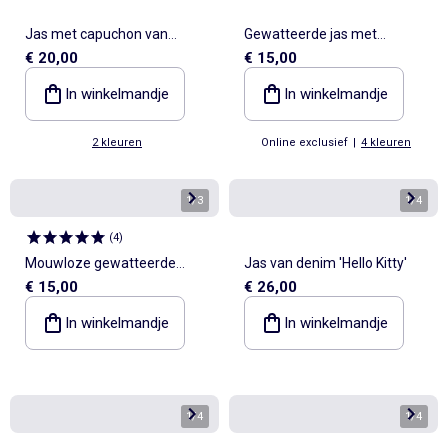
Jas met capuchon van
Gewatteerde jas met
€ 20,00
€ 15,00
imitatiebont
capuchon
In winkelmandje
In winkelmandje
2 kleuren
Online exclusief
|
4 kleuren
1
/
3
1
/
4
(
4
)
Mouwloze gewatteerde
Jas van denim 'Hello Kitty'
€ 15,00
€ 26,00
bodywarmer
In winkelmandje
In winkelmandje
1
/
4
1
/
4