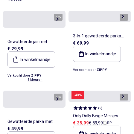
1
/
5
1
/
5
3-In-1 gewatteerde parka
Gewatteerde jas met
€ 69,99
met capuchon
€ 29,99
capuchon en voering van
In winkelmandje
polarfleece
In winkelmandje
Verkocht door
ZIPPY
Verkocht door
ZIPPY
3 kleuren
-40%
1
/
4
1
/
3
(
2
)
Only Dolly Beige Meisjes
Gewatteerde parka met
Verkoopprijs
Referentieprijs
€ 35,99
€ 59,99
RP
Bodywarmer
€ 49,99
afneembare capuchon en
In winkelmandje