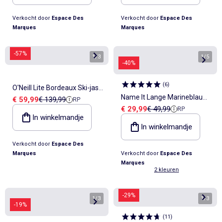
Verkocht door
Espace Des
Verkocht door
Espace Des
Marques
Marques
-57%
1
/
3
1
/
5
-40%
(
6
)
O'Neill Lite Bordeaux Ski-jas
Name It Lange Marineblauwe
Verkoopprijs
Referentieprijs
€ 59,99
€ 139,99
RP
Meisjes
Verkoopprijs
Referentieprijs
€ 29,99
€ 49,99
RP
Meisjes Winterjas
In winkelmandje
In winkelmandje
Verkocht door
Espace Des
Marques
Verkocht door
Espace Des
Marques
2 kleuren
-29%
1
/
3
1
/
3
-19%
(
11
)