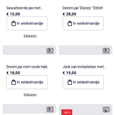
Gewatteerde jas met
Denim jas 'Disney' 'Stitch'
€ 15,00
€ 28,00
capuchon
In winkelmandje
In winkelmandje
4 kleuren
1
/
3
1
/
3
Denim jas met ronde hals
Jack van imitatieleer met
€ 18,00
€ 19,00
textuur
In winkelmandje
In winkelmandje
3 kleuren
1
/
3
1
/
3
-40%