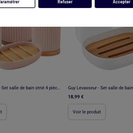
Paramétrer
Refuser
Accepter
Guy Levasseur - Set salle de bain strié 4 pièces céramique bambou
18,99 €
it
Voir le produit