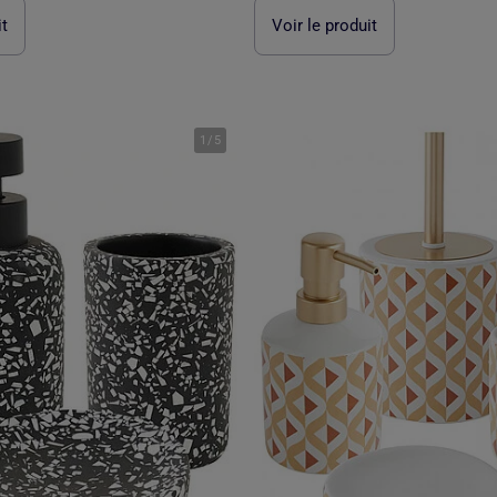
it
Voir le produit
1
/
5