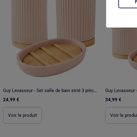
Guy Levasseur - Set salle de bain strié 3 pièces céramique bambou
24,99 €
34,99 €
Voir le produit
Voir le produ