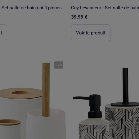
Guy Levasseur - Set salle de bain uni 4 pièces céramique
39,99 €
it
Voir le produit
1
/
5