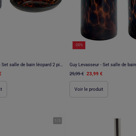
-20%
Guy Levasseur - Set salle de bain léopard 2 pièces porte-savon
€
29,99 €
23,99 €
it
Voir le produit
1
/
5