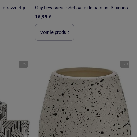
Guy Levasseur - Set salle de bain terrazzo 4 pièces polyrésine
Guy Levasseur - Set salle de bain uni 3 pièces en bambou
15,99 €
Voir le produit
1
/
5
1
/
3