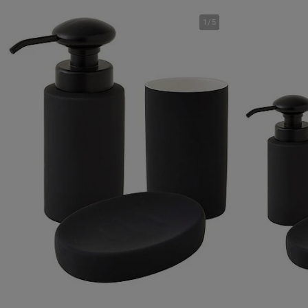
1
/
5