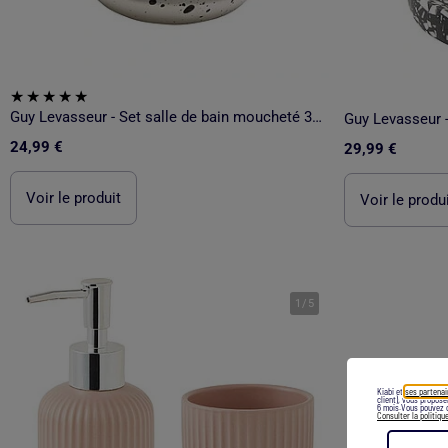
Guy Levasseur - Set salle de bain moucheté 3 pièces céramique
24,99 €
29,99 €
Voir le produit
Voir le produ
1
/
5
Kiabi et
ses partenai
client), vous propos
6 mois.Vous pouvez c
Consulter la politiqu