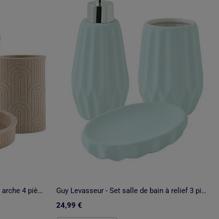
Guy Levasseur - Set salle de bain arche 4 pièces polyrésine
Guy Levasseur - Set salle de bain à relief 3 pièces céramique
24,99 €