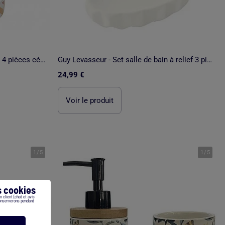
Guy Levasseur - Set salle de bain 4 pièces céramique
Guy Levasseur - Set salle de bain à relief 3 pièces céramique
24,99 €
Voir le produit
1
/
5
1
/
5
 cookies
 client (chat et avis
conserverons pendant