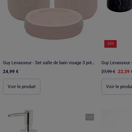
-20%
Guy Levasseur - Set salle de bain visage 3 pièces céramique
24,99 €
27,99 €
22,39 
Voir le produit
Voir le produ
1
/
5