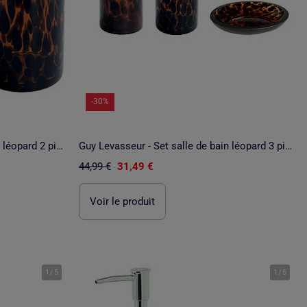
-30%
Guy Levasseur - Set salle de bain léopard 2 pièces distributeur
Guy Levasseur - Set salle de bain léopard 3 pièces verre
44,99 €
31,49 €
Voir le produit
1
/
5
1
/
5