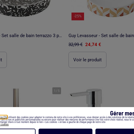
-25%
Guy Levasseur - Set salle de bain terrazzo 3 pièces polyrésine
32,99 €
24,74 €
it
Voir le produit
1
/
5
Gérer mes
res (34)
utilisent des cookies pour adapter le contenu de notre site à vos préférences, vous donner accès à des solutions de la relation
er des offres et publicités personnalisées ou encore pour réaliser des mesures de performance.Une fois votre choix réalisé, nous le 
hanger d’avis à tout moment depuis le lien « Les cookies » en bas à gauche de chaque page de notre site.
e cookies