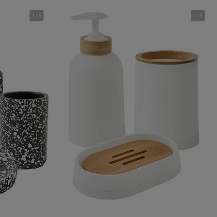
1
/
5
1
/
5