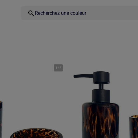
1
/
5