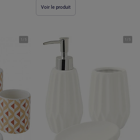
Voir le produit
1
/
5
1
/
5