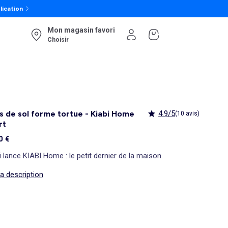
lication
Mon magasin favori
Choisir
s de sol forme tortue - Kiabi Home
4.9/5
(10 avis)
rt
0 €
i lance KIABI Home : le petit dernier de la maison.
la description