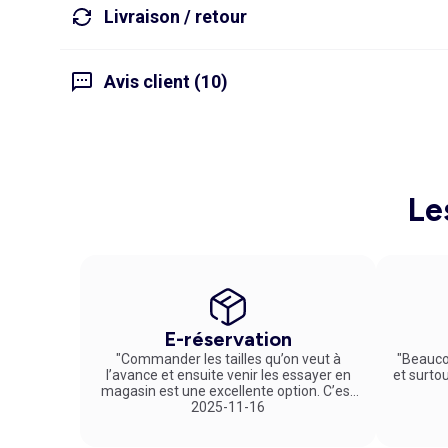
Livraison / retour
Avis client (10)
Le
E-réservation
"Commander les tailles qu’on veut à
"Beauco
l’avance et ensuite venir les essayer en
et surto
magasin est une excellente option. C’est
un service vraiment pratique et agréable
2025-11-16
!"