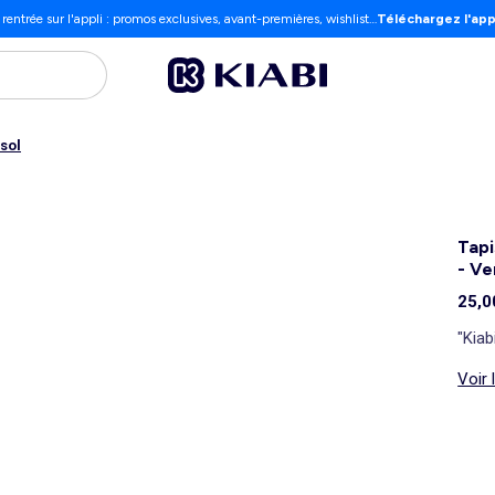
 rentrée sur l'appli : promos exclusives, avant-premières, wishlist…
Téléchargez l'app
 sol
Tapi
- Ve
25,0
"Kiab
Voir 