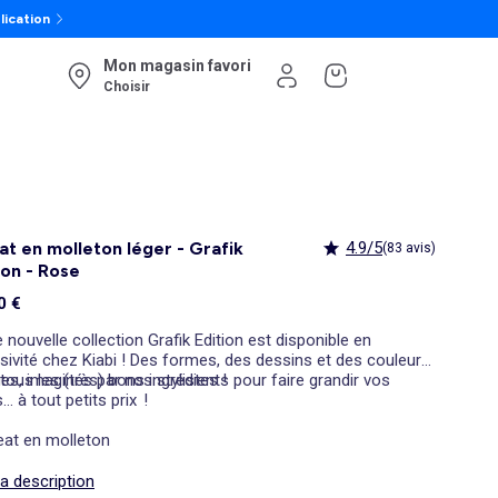
lication
Mon magasin favori
Choisir
t en molleton léger - Grafik
4.9/5
(83 avis)
ion - Rose
0 €
 nouvelle collection Grafik Edition est disponible en
sivité chez Kiabi ! Des formes, des dessins et des couleurs
es, imaginés par nos stylistes !
tous les (très) bons ingrédients pour faire grandir vos
s… à tout petits prix !
eat en molleton
la description