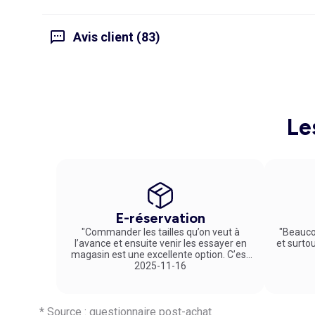
Avis client (83)
Le
E-réservation
"Commander les tailles qu’on veut à
"Beauco
l’avance et ensuite venir les essayer en
et surto
magasin est une excellente option. C’est
un service vraiment pratique et agréable
2025-11-16
!"
* Source : questionnaire post-achat