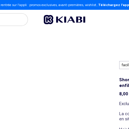
 rentrée sur l'appli : promos exclusives, avant-premières, wishlist…
Téléchargez l'app
facil
Shor
enfi
8,00
Exclu
La co
en s
qui fa