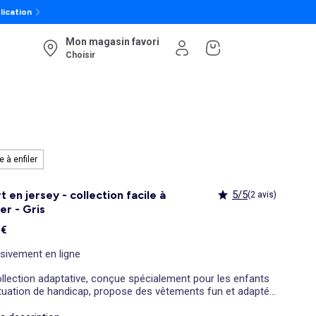
lication
Mon magasin favori
Choisir
e à enfiler
t en jersey - collection facile à
5/5
(2 avis)
ler - Gris
 €
sivement en ligne
llection adaptative, conçue spécialement pour les enfants
ituation de handicap, propose des vêtements fun et adaptés
cilitent l'habillage.