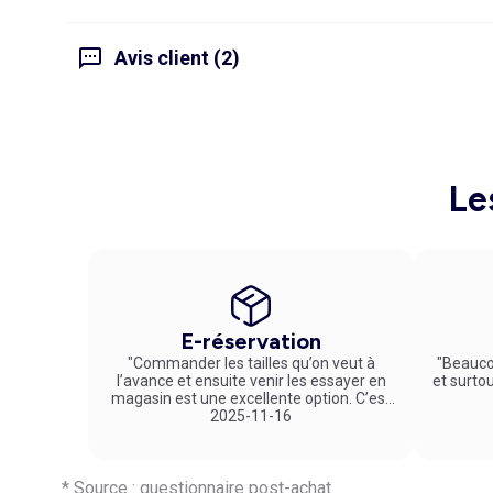
Avis client (2)
Le
E-réservation
"Commander les tailles qu’on veut à
"Beauco
l’avance et ensuite venir les essayer en
et surto
magasin est une excellente option. C’est
un service vraiment pratique et agréable
2025-11-16
!"
* Source : questionnaire post-achat