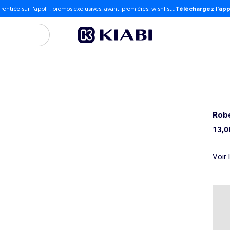
 rentrée sur l'appli : promos exclusives, avant-premières, wishlist…
Téléchargez l'app
Robe
13,0
Voir 