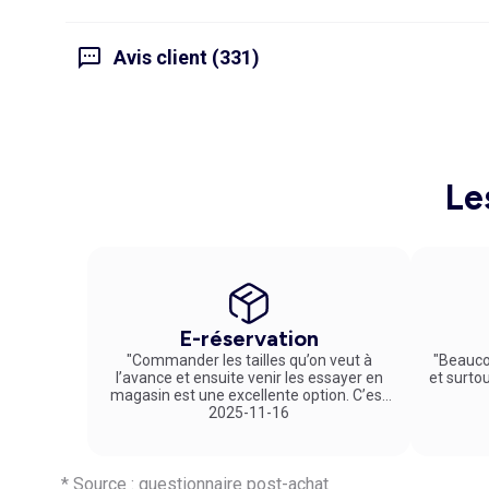
Avis client (331)
Le
E-réservation
"Commander les tailles qu’on veut à
"Beauco
l’avance et ensuite venir les essayer en
et surto
magasin est une excellente option. C’est
un service vraiment pratique et agréable
2025-11-16
!"
* Source : questionnaire post-achat