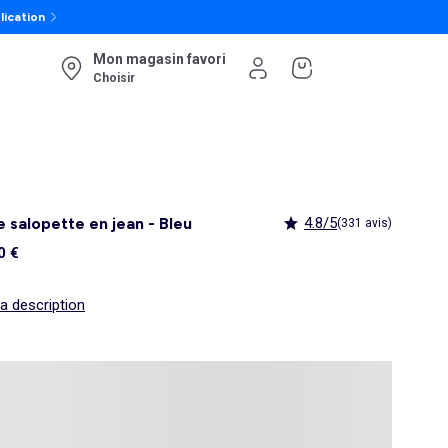
lication
Mon magasin favori
Choisir
 salopette en jean - Bleu
4.8/5
(331 avis)
0 €
la description