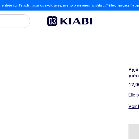
 rentrée sur l'appli : promos exclusives, avant-premières, wishlist…
Téléchargez l'app
Pyja
pièc
12,0
Elle 
Voir 