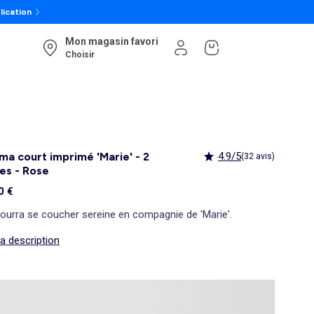
lication
Mon magasin favori
Choisir
ma court imprimé 'Marie' - 2
4.9/5
(32 avis)
es - Rose
0 €
pourra se coucher sereine en compagnie de 'Marie'.
la description