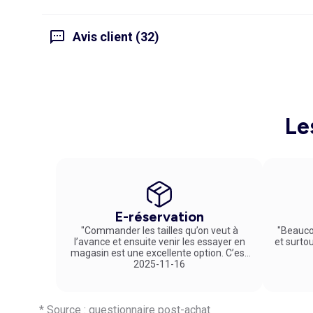
Avis client (32)
Le
E-réservation
"Commander les tailles qu’on veut à
"Beauco
l’avance et ensuite venir les essayer en
et surto
magasin est une excellente option. C’est
un service vraiment pratique et agréable
2025-11-16
!"
* Source : questionnaire post-achat