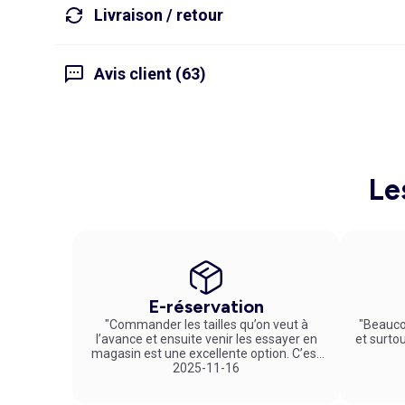
Livraison / retour
Avis client (63)
Le
E-réservation
"Commander les tailles qu’on veut à
"Beauco
l’avance et ensuite venir les essayer en
et surto
magasin est une excellente option. C’est
un service vraiment pratique et agréable
2025-11-16
!"