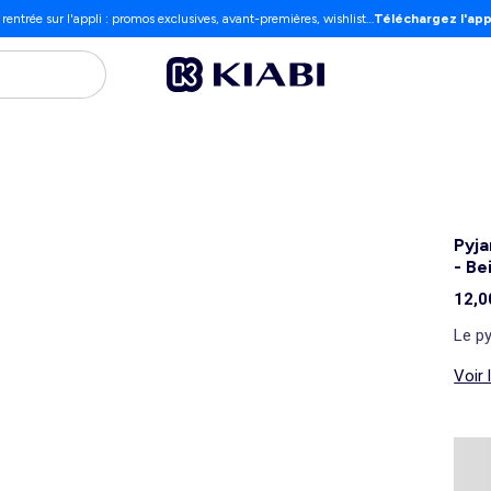
 rentrée sur l'appli : promos exclusives, avant-premières, wishlist…
Téléchargez l'app
Pyja
- Be
12,0
Le p
Voir 