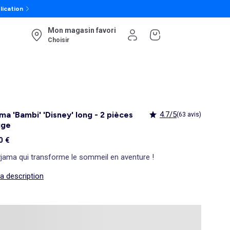
lication
Mon magasin favori
Choisir
ma 'Bambi' 'Disney' long - 2 pièces
4.7/5
(63 avis)
ige
0 €
yjama qui transforme le sommeil en aventure !
la description