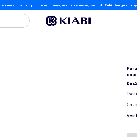
 rentrée sur l'appli : promos exclusives, avant-premières, wishlist…
Téléchargez l'app
Paru
coue
Dès
Exclu
On ad
Voir 