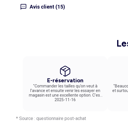
Avis client (15)
Le
E-réservation
"Commander les tailles qu’on veut à
"Beauco
l’avance et ensuite venir les essayer en
et surto
magasin est une excellente option. C’est
un service vraiment pratique et agréable
2025-11-16
!"
* Source : questionnaire post-achat