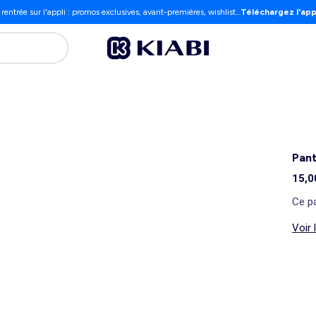
 rentrée sur l'appli : promos exclusives, avant-premières, wishlist…
Téléchargez l'app
Pant
15,0
Ce pa
Voir 