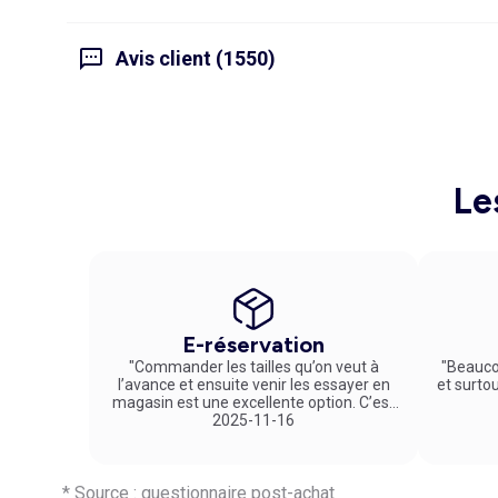
Avis client (1550)
Le
E-réservation
"Commander les tailles qu’on veut à
"Beauco
l’avance et ensuite venir les essayer en
et surto
magasin est une excellente option. C’est
un service vraiment pratique et agréable
2025-11-16
!"
* Source : questionnaire post-achat