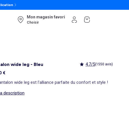
lication
Mon magasin favori
Choisir
alon wide leg - Bleu
4.7/5
(1550 avis)
0 €
ntalon wide leg est l'alliance parfaite du confort et style !
la description