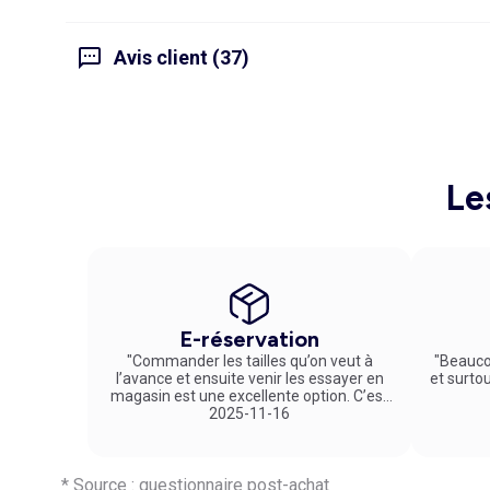
Avis client (37)
Le
E-réservation
"Commander les tailles qu’on veut à
"Beauco
l’avance et ensuite venir les essayer en
et surto
magasin est une excellente option. C’est
un service vraiment pratique et agréable
2025-11-16
!"
* Source : questionnaire post-achat