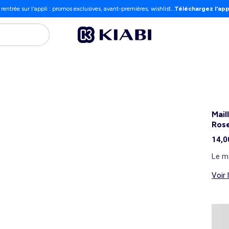
 rentrée sur l'appli : promos exclusives, avant-premières, wishlist…
Téléchargez l'app
Mail
Ros
14,0
Le ma
Voir 