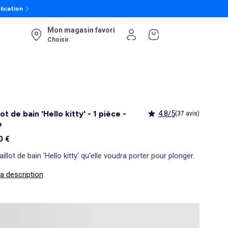
lication
Mon magasin favori
Choisir
lot de bain 'Hello kitty' - 1 pièce -
4.8/5
(37 avis)
e
0 €
illot de bain 'Hello kitty' qu'elle voudra porter pour plonger.
la description