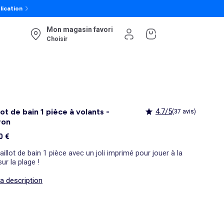
lication
Mon magasin favori
Choisir
lot de bain 1 pièce à volants -
4.7/5
(37 avis)
ron
0 €
illot de bain 1 pièce avec un joli imprimé pour jouer à la
sur la plage !
la description