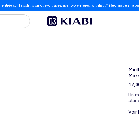
 rentrée sur l'appli : promos exclusives, avant-premières, wishlist…
Téléchargez l'app
Mail
Mar
12,0
Un ma
star 
Voir 