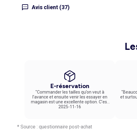
Avis client (37)
Le
E-réservation
"Commander les tailles qu’on veut à
"Beauco
l’avance et ensuite venir les essayer en
et surto
magasin est une excellente option. C’est
un service vraiment pratique et agréable
2025-11-16
!"
* Source : questionnaire post-achat