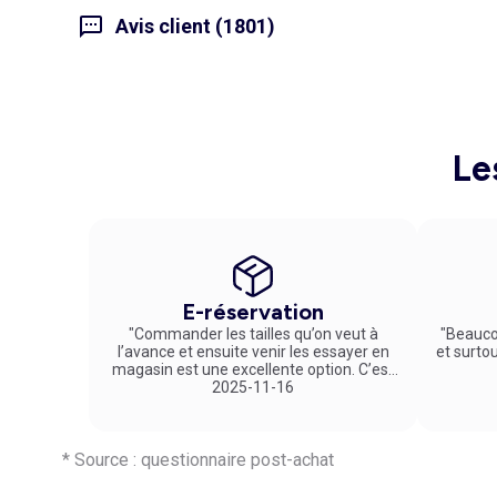
Avis client (1801)
Le
E-réservation
"Commander les tailles qu’on veut à
"Beauco
l’avance et ensuite venir les essayer en
et surto
magasin est une excellente option. C’est
un service vraiment pratique et agréable
2025-11-16
!"
* Source : questionnaire post-achat