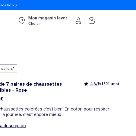
lication
Mon magasin favori
Choisir
 sellers*
de 7 paires de chaussettes
4.6/5
(1801 avis)
sibles - Rose
 €
haussettes colorées c’est bien. En coton pour respirer
 la journée, c’est encore mieux.
la description