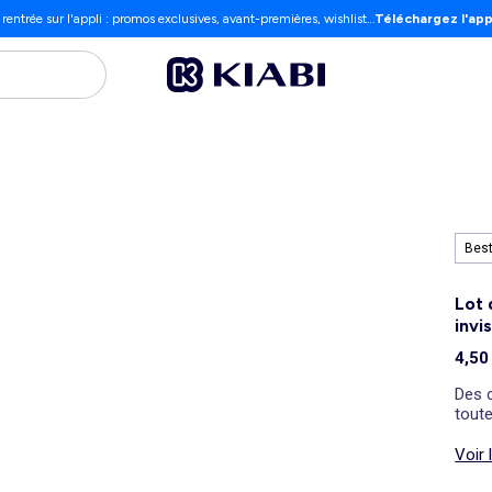
 rentrée sur l'appli : promos exclusives, avant-premières, wishlist…
Téléchargez l'app
Best
Lot 
invi
4,50
Des c
toute
Voir 