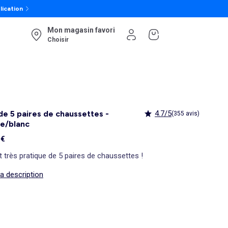
lication
Mon magasin favori
Choisir
de 5 paires de chaussettes -
4.7/5
(355 avis)
e/blanc
 €
t très pratique de 5 paires de chaussettes !
la description