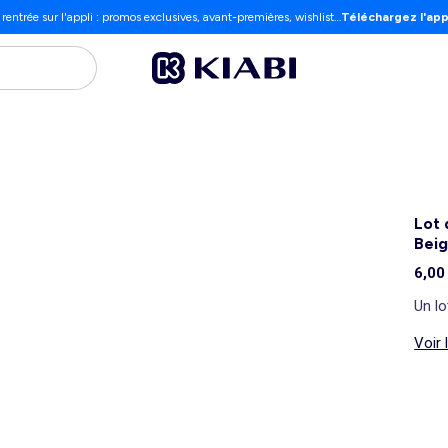
 rentrée sur l'appli : promos exclusives, avant-premières, wishlist…
Téléchargez l'app
Lot 
Beig
6,00
Un lo
Voir 