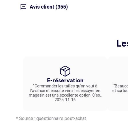
Avis client (355)
Le
E-réservation
"Commander les tailles qu’on veut à
"Beauco
l’avance et ensuite venir les essayer en
et surto
magasin est une excellente option. C’est
un service vraiment pratique et agréable
2025-11-16
!"
* Source : questionnaire post-achat