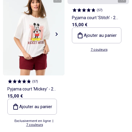
(
57
)
Pyjama court 'Stitch' - 2
15,00 €
pièces
Ajouter au panier
7 couleurs
(
57
)
Pyjama court 'Mickey' - 2
15,00 €
pièces
Ajouter au panier
Exclusivement en ligne
|
7 couleurs