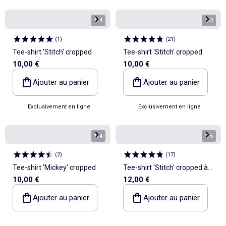
1
/
4
1
/
3
(
1
)
(
21
)
Tee-shirt 'Stitch' cropped
Tee-shirt 'Stitch' cropped
10,00 €
10,00 €
Ajouter au panier
Ajouter au panier
Exclusivement en ligne
Exclusivement en ligne
1
/
4
1
/
5
(
2
)
(
17
)
Tee-shirt 'Mickey' cropped
Tee-shirt 'Stitch' cropped à
10,00 €
12,00 €
manches courtes
Ajouter au panier
Ajouter au panier