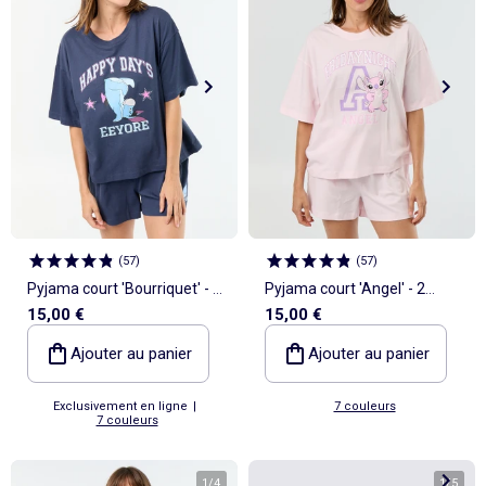
(
57
)
(
57
)
Pyjama court 'Bourriquet' - 2
Pyjama court 'Angel' - 2
15,00 €
15,00 €
pièces
pièces
Ajouter au panier
Ajouter au panier
Exclusivement en ligne
|
7 couleurs
7 couleurs
1
/
4
1
/
5