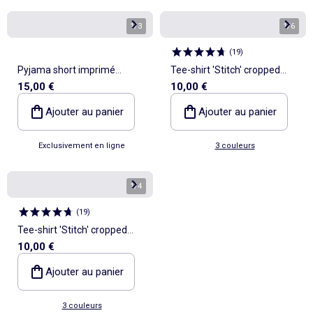
1
/
3
1
/
6
(
19
)
Pyjama short imprimé
Tee-shirt 'Stitch' cropped
15,00 €
10,00 €
'Simba' - 2 pièces
'Disney'
Ajouter au panier
Ajouter au panier
Exclusivement en ligne
3 couleurs
1
/
4
(
19
)
Tee-shirt 'Stitch' cropped
10,00 €
'Disney'
Ajouter au panier
3 couleurs