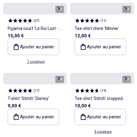
1
/
4
1
/
4
(
57
)
(
11
)
Pyjama court 'Le Roi Lion' - 2
Tee-shirt chiné 'Minnie'
15,00 €
12,00 €
pièces
Ajouter au panier
Ajouter au panier
7 couleurs
1
/
4
1
/
3
(
17
)
(
19
)
T-shirt 'Stitch' 'Disney'
Tee-shirt 'Stitch' cropped
9,00 €
10,00 €
'Disney'
Ajouter au panier
Ajouter au panier
3 couleurs