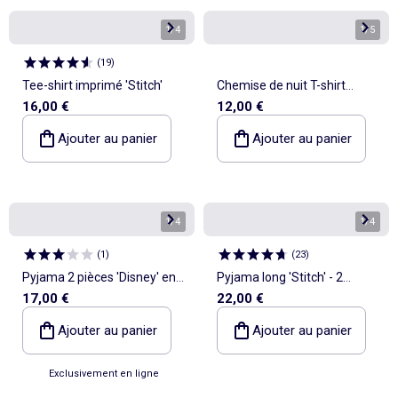
1
/
4
1
/
5
(
19
)
Tee-shirt imprimé 'Stitch'
Chemise de nuit T-shirt
16,00 €
12,00 €
'Disney' 'Stitch'
Ajouter au panier
Ajouter au panier
1
/
4
1
/
4
(
1
)
(
23
)
Pyjama 2 pièces 'Disney' en
Pyjama long 'Stitch' - 2
17,00 €
22,00 €
coton imprimé
pièces
Ajouter au panier
Ajouter au panier
Exclusivement en ligne