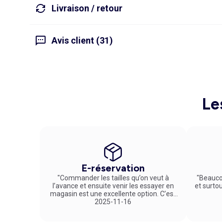
Livraison / retour
Avis client (31)
Le
E-réservation
"Commander les tailles qu’on veut à
"Beauco
l’avance et ensuite venir les essayer en
et surto
magasin est une excellente option. C’est
un service vraiment pratique et agréable
2025-11-16
!"