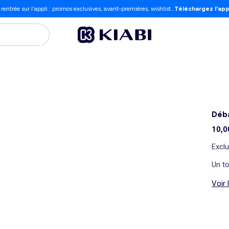
 rentrée sur l'appli : promos exclusives, avant-premières, wishlist…
Téléchargez l'app
Déba
10,0
Exclu
Un to
Voir 