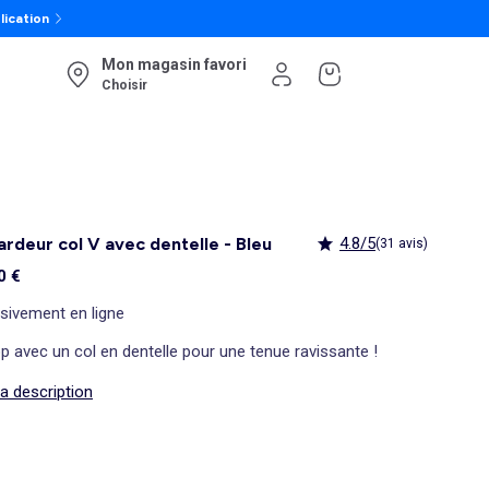
lication
Mon magasin favori
Choisir
rdeur col V avec dentelle - Bleu
4.8/5
(31 avis)
0 €
sivement en ligne
p avec un col en dentelle pour une tenue ravissante !
la description