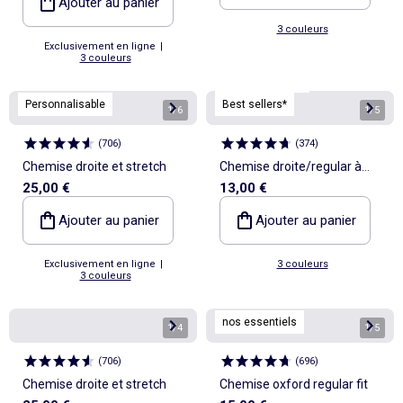
Ajouter au panier
3 couleurs
Exclusivement en ligne
|
3 couleurs
Personnalisable
Personnalisable
Best sellers*
1
/
6
1
/
5
(
706
)
(
374
)
Chemise droite et stretch
Chemise droite/regular à
25,00 €
13,00 €
pois
Ajouter au panier
Ajouter au panier
Exclusivement en ligne
|
3 couleurs
3 couleurs
nos essentiels
1
/
4
1
/
5
(
706
)
(
696
)
Chemise droite et stretch
Chemise oxford regular fit