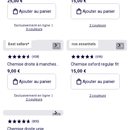
25,00 €
15,00 €
Ajouter au panier
Ajouter au panier
Exclusivement en ligne
|
2 couleurs
3 couleurs
Personnalisable
Best sellers*
nos essentiels
1
/
4
1
/
4
(
458
)
(
696
)
Chemise droite à manches
Chemise oxford regular fit
9,00 €
15,00 €
courtes
Ajouter au panier
Ajouter au panier
Exclusivement en ligne
|
2 couleurs
2 couleurs
1
/
4
(
800
)
Chemise droite unie