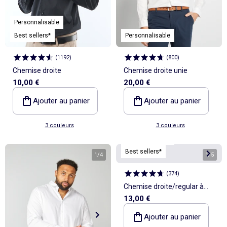
Personnalisable
Best sellers*
Personnalisable
(
1192
)
(
800
)
Chemise droite
Chemise droite unie
10,00 €
20,00 €
Ajouter au panier
Ajouter au panier
3 couleurs
3 couleurs
Personnalisable
Best sellers*
1
/
4
1
/
5
(
374
)
Chemise droite/regular à
13,00 €
pois
Ajouter au panier