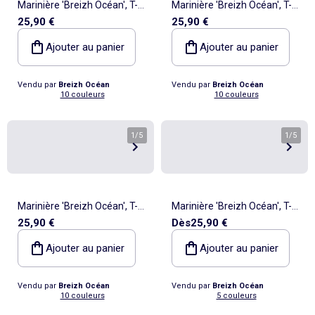
Marinière 'Breizh Océan', T-
Marinière 'Breizh Océan', T-
25,90 €
25,90 €
Shirt rayé mixte épais en
Shirt rayé mixte épais en
Coton Bio, Homme ou
Coton Bio, Homme ou
Ajouter au panier
Ajouter au panier
Femme
Femme
Vendu par
Breizh Océan
Vendu par
Breizh Océan
10 couleurs
10 couleurs
1
/
5
1
/
5
Marinière 'Breizh Océan', T-
Marinière 'Breizh Océan', T-
25,90 €
Dès
25,90 €
Shirt rayé mixte épais en
Shirt rayé Manches Longues,
Coton Bio, Homme ou
épais en Coton Bio - Mixte,
Ajouter au panier
Ajouter au panier
Femme
Homme ou Femme
Vendu par
Breizh Océan
Vendu par
Breizh Océan
10 couleurs
5 couleurs