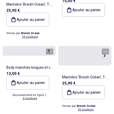
15,00 €
Marinière 'Breizh Océan', T-
Ajouter au panier
25,90 €
Shirt rayé mixte épais en
Coton Bio, Homme ou
Ajouter au panier
Femme
Vendu par
Breizh Océan
10 couleurs
1
/
5
1
/
5
Body manches longues et col
13,00 €
rond
Marinière 'Breizh Océan', T-
Ajouter au panier
25,90 €
Shirt rayé mixte épais en
Coton Bio, Homme ou
Ajouter au panier
Exclusivement en ligne
|
Femme
2 couleurs
Vendu par
Breizh Océan
10 couleurs