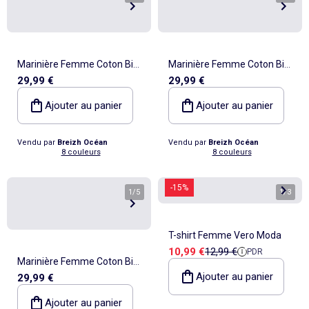
Marinière Femme Coton Bio
Marinière Femme Coton Bio
29,99 €
29,99 €
Épais PIRIAC - Tee Shirt
Épais PIRIAC - Tee Shirt
Manches Longues Rayé
Manches Longues Rayé
Ajouter au panier
Ajouter au panier
Vendu par
Breizh Océan
Vendu par
Breizh Océan
8 couleurs
8 couleurs
-15%
1
/
5
1
/
3
T-shirt Femme Vero Moda
Prix de vente
Prix de référence
10,99 €
12,99 €
PDR
Marinière Femme Coton Bio
Ajouter au panier
29,99 €
Épais PIRIAC - Tee Shirt
Manches Longues Rayé
Ajouter au panier