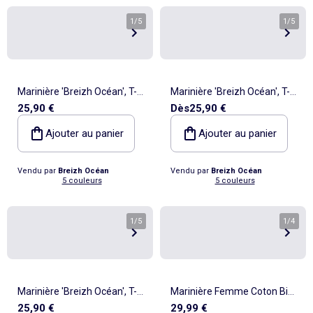
1
/
5
1
/
5
Marinière 'Breizh Océan', T-
Marinière 'Breizh Océan', T-
25,90 €
Dès
25,90 €
Shirt rayé Manches Longues,
Shirt rayé Manches Longues,
épais en Coton Bio - Mixte,
épais en Coton Bio - Mixte,
Ajouter au panier
Ajouter au panier
Homme ou Femme
Homme ou Femme
Vendu par
Breizh Océan
Vendu par
Breizh Océan
5 couleurs
5 couleurs
1
/
5
1
/
4
Marinière 'Breizh Océan', T-
Marinière Femme Coton Bio
25,90 €
29,99 €
Shirt rayé Manches Longues,
Épais PIRIAC - Tee Shirt