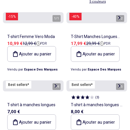
5 couleurs
-15%
-40%
1
/
1
1
/
2
T-shirt Femme Vero Moda
T-Shirt Manches Longues
Prix de vente
Prix de référence
Prix de vente
Prix de référence
10,99 €
12,99 €
17,99 €
29,99 €
PDR
PDR
Femme Vero Moda
Ajouter au panier
Ajouter au panier
Vendu par
Espace Des Marques
Vendu par
Espace Des Marques
Best sellers*
Best sellers*
1
/
4
1
/
5
(
3
)
T-shirt à manches longues
T-shirt à manches longues à
7,00 €
8,00 €
col rond
Ajouter au panier
Ajouter au panier