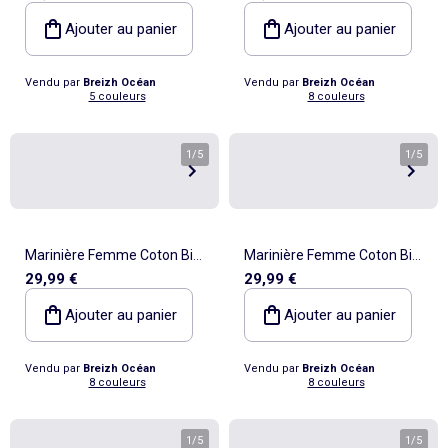
épais en Coton Bio - Mixte,
Manches Longues Rayé
Ajouter au panier
Ajouter au panier
Homme ou Femme
Vendu par
Breizh Océan
Vendu par
Breizh Océan
5 couleurs
8 couleurs
1
/
5
1
/
5
Marinière Femme Coton Bio
Marinière Femme Coton Bio
29,99 €
29,99 €
Épais PIRIAC - Tee Shirt
Épais PIRIAC - Tee Shirt
Manches Longues Rayé
Manches Longues Rayé
Ajouter au panier
Ajouter au panier
Vendu par
Breizh Océan
Vendu par
Breizh Océan
8 couleurs
8 couleurs
1
/
5
1
/
5