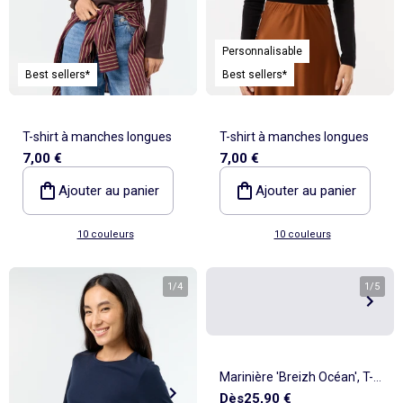
Personnalisable
Best sellers*
Best sellers*
T-shirt à manches longues
T-shirt à manches longues
7,00 €
7,00 €
Ajouter au panier
Ajouter au panier
10 couleurs
10 couleurs
1
/
4
1
/
5
Marinière 'Breizh Océan', T-
Dès
25,90 €
Shirt rayé mixte épais en