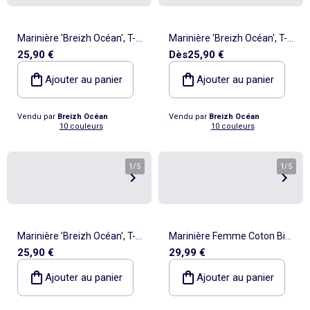
Marinière 'Breizh Océan', T-
Marinière 'Breizh Océan', T-
25,90 €
Dès
25,90 €
Shirt rayé mixte épais en
Shirt rayé mixte épais en
Coton Bio, Homme ou
Coton Bio, Homme ou
Ajouter au panier
Ajouter au panier
Femme
Femme
Vendu par
Breizh Océan
Vendu par
Breizh Océan
10 couleurs
10 couleurs
1
/
5
1
/
5
Marinière 'Breizh Océan', T-
Marinière Femme Coton Bio
25,90 €
29,99 €
Shirt rayé Manches Longues,
Épais PIRIAC - Tee Shirt
épais en Coton Bio - Mixte,
Manches Longues Rayé
Ajouter au panier
Ajouter au panier
Homme ou Femme