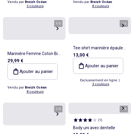
Vendu par
Breizh Océan
Vendu par
Breizh Océan
5 couleurs
8 couleurs
1
/
5
1
/
5
Tee-shirt marinière épaule
Marinière Femme Coton Bio
13,00 €
scratchée - collection facile à
29,99 €
Épais PIRIAC - Tee Shirt
enfiler
Ajouter au panier
Manches Longues Rayé
Ajouter au panier
Exclusivement en ligne
|
3 couleurs
Vendu par
Breizh Océan
8 couleurs
1
/
5
1
/
5
(
1
)
Body uni avec dentelle