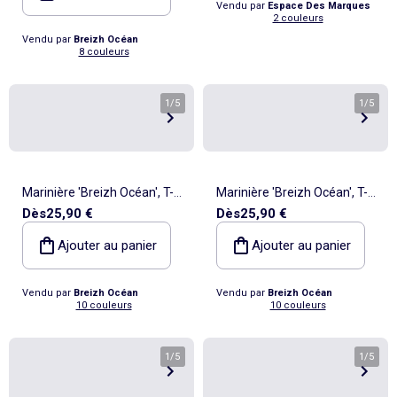
Vendu par
Espace Des Marques
2 couleurs
Vendu par
Breizh Océan
8 couleurs
1
/
5
1
/
5
Marinière 'Breizh Océan', T-
Marinière 'Breizh Océan', T-
Dès
25,90 €
Dès
25,90 €
Shirt rayé mixte épais en
Shirt rayé mixte épais en
Coton Bio, Homme ou
Coton Bio, Homme ou
Ajouter au panier
Ajouter au panier
Femme
Femme
Vendu par
Breizh Océan
Vendu par
Breizh Océan
10 couleurs
10 couleurs
1
/
5
1
/
5