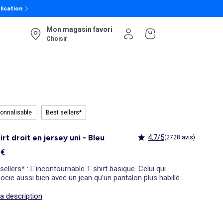
lication
Mon magasin favori
Choisir
onnalisable
Best sellers*
irt droit en jersey uni - Bleu
4.7/5
(2728 avis)
 €
sellers* : L'incontournable T-shirt basique. Celui qui
ocie aussi bien avec un jean qu’un pantalon plus habillé.
la description