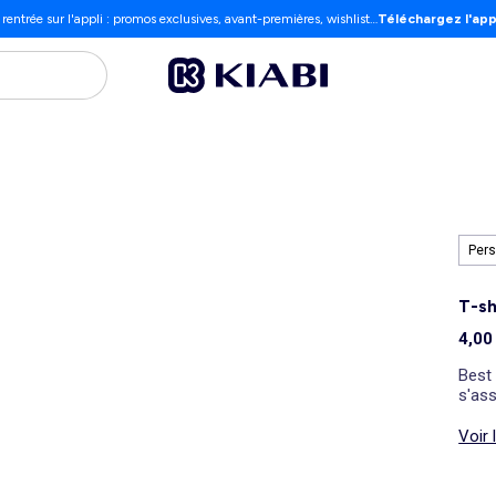
 rentrée sur l'appli : promos exclusives, avant-premières, wishlist…
Téléchargez l'app
Pers
T-sh
4,00
Best 
s'ass
Voir 