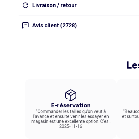
Livraison / retour
Avis client (2728)
Le
E-réservation
"Commander les tailles qu’on veut à
"Beauco
l’avance et ensuite venir les essayer en
et surto
magasin est une excellente option. C’est
un service vraiment pratique et agréable
2025-11-16
!"