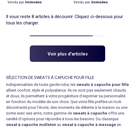
Vendu par
Unimodes
Vendu par
Unimodes
Il vous reste 8 articles à découvrir. Cliquez ci-dessous pour
tous les charger.
Voir plus d'articles
SÉLECTION DE SWEATS À CAPUCHE POUR FILLE
Indispensables de toute garde-robe, les
sweats à capuche pour fille
allient confort, style et polyvalence. Ils ne sont pas seulement chauds
et doux, ils permettent à votre progéniture d’exprimer sa personnalité
en fonction du modèle de son choix. Que votre fille préfère un look
décontracté pour l'école, des moments de détente à la maison ou une
sortie avec ses amis, notre gamme de
sweats à capuche
offre une
variété d'options pour répondre à tous les besoins. Du classique
sweat à capuche molleton
au
sweat à capuche à message
en
passant par le
sweat à capuche oversize
, chez KIABI, le
hoodie