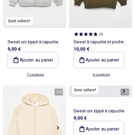
Best sellers*
(
2
)
Sweat uni zippé à capuche
Sweat à capuche et poche
9,00 €
10,00 €
kangourou
Ajouter au panier
Ajouter au panier
7 couleurs
6 couleurs
Best sellers*
1
/
3
1
/
3
Sweat uni zippé à capuche
9,00 €
Ajouter au panier