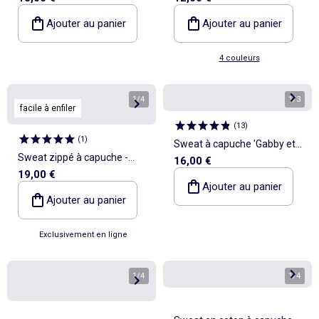
Ajouter au panier
Ajouter au panier
4 couleurs
1
/
4
1
/
3
facile à enfiler
(
13
)
(
1
)
Sweat à capuche 'Gabby et
Sweat zippé à capuche -
16,00 €
la maison magique'
19,00 €
Collection facile à enfiler
Ajouter au panier
Ajouter au panier
Exclusivement en ligne
1
/
4
1
/
4