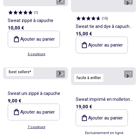
1
/
3
1
/
3
(
1
)
(
15
)
Sweat zippé à capuche
Sweat tie and dye à capuche
10,00 €
15,00 €
et à manches longues
Ajouter au panier
Ajouter au panier
5 couleurs
Best sellers*
1
/
3
1
/
7
facile à enfiler
Sweat uni zippé à capuche
Sweat imprimé en molleton -
9,00 €
19,00 €
collection facile à enfiler
Ajouter au panier
Ajouter au panier
7 couleurs
Exclusivement en ligne