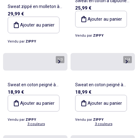
Sweat en coton à capuche
Sweat zippé en molleton à
25,99 €
avec imprimé cœur
29,99 €
capuche avec motif floral
Ajouter au panier
Ajouter au panier
Vendu par
ZIPPY
Vendu par
ZIPPY
1
/
3
1
/
4
Sweat en coton peigné à
Sweat en coton peigné à
18,99 €
18,99 €
capuche et imprimé floral
capuche et imprimé floral
Ajouter au panier
Ajouter au panier
Vendu par
ZIPPY
Vendu par
ZIPPY
3 couleurs
3 couleurs