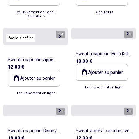
Exclusivement en ligne
|
4 couleurs
6 couleurs
1
/
4
1
/
3
facile à enfiler
Sweat à capuche 'Hello Kitty'
Sweat à capuche zippé -
18,00 €
en polaire
12,00 €
Collection facile à enfiler
Ajouter au panier
Ajouter au panier
Exclusivement en ligne
Exclusivement en ligne
1
/
3
1
/
3
Sweat à capuche 'Disney'
Sweat zippé à capuche avec
18,00 €
12,00 €
'Stitch
imprimé all over