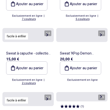
Ajouter au panier
Ajouter au panier
Exclusivement en ligne
|
Exclusivement en ligne
|
7 couleurs
5 couleurs
1
/
4
1
/
3
facile à enfiler
Sweat à capuche - collection
Sweat 'KPop Demon
15,00 €
20,00 €
facile à enfiler
Hunters' à manches longues
Ajouter au panier
Ajouter au panier
Exclusivement en ligne
|
Exclusivement en ligne
2 couleurs
1
/
4
1
/
3
facile à enfiler
(
1
)