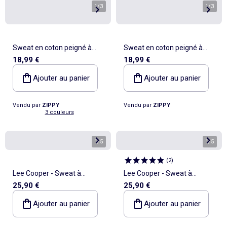
1
/
3
1
/
3
Sweat en coton peigné à
Sweat en coton peigné à
18,99 €
18,99 €
capuche et imprimé floral
capuche et imprimé City of
Art
Ajouter au panier
Ajouter au panier
Vendu par
ZIPPY
Vendu par
ZIPPY
3 couleurs
1
/
5
1
/
5
(
2
)
Lee Cooper - Sweat à
Lee Cooper - Sweat à
25,90 €
25,90 €
capuche fille imprimé
capuche fille imprimé
Ajouter au panier
Ajouter au panier