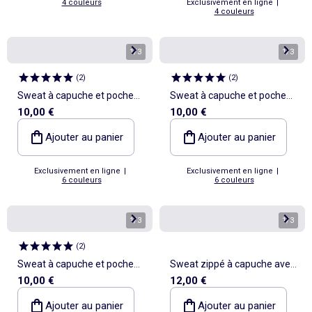
4 couleurs
Exclusivement en ligne
|
4 couleurs
1
/
3
1
/
3
(
2
)
(
2
)
Sweat à capuche et poche
Sweat à capuche et poche
10,00 €
10,00 €
kangourou
kangourou
Ajouter au panier
Ajouter au panier
Exclusivement en ligne
|
Exclusivement en ligne
|
6 couleurs
6 couleurs
1
/
3
1
/
3
(
2
)
Sweat à capuche et poche
Sweat zippé à capuche avec
10,00 €
12,00 €
kangourou
imprimé all over
Ajouter au panier
Ajouter au panier