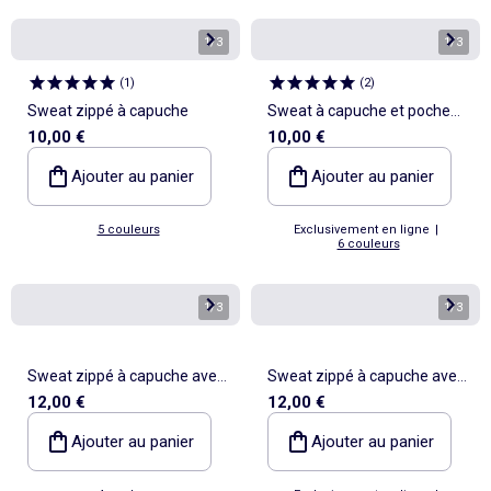
1
/
3
1
/
3
(
1
)
(
2
)
Sweat zippé à capuche
Sweat à capuche et poche
10,00 €
10,00 €
kangourou
Ajouter au panier
Ajouter au panier
5 couleurs
Exclusivement en ligne
|
6 couleurs
1
/
3
1
/
3
Sweat zippé à capuche avec
Sweat zippé à capuche avec
12,00 €
12,00 €
imprimé all over
imprimé all over
Ajouter au panier
Ajouter au panier