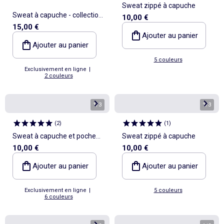
Sweat zippé à capuche
Sweat à capuche - collection
10,00 €
15,00 €
facile à enfiler
Ajouter au panier
Ajouter au panier
5 couleurs
Exclusivement en ligne
|
2 couleurs
1
/
3
1
/
3
(
2
)
(
1
)
Sweat à capuche et poche
Sweat zippé à capuche
10,00 €
10,00 €
kangourou
Ajouter au panier
Ajouter au panier
Exclusivement en ligne
|
5 couleurs
6 couleurs