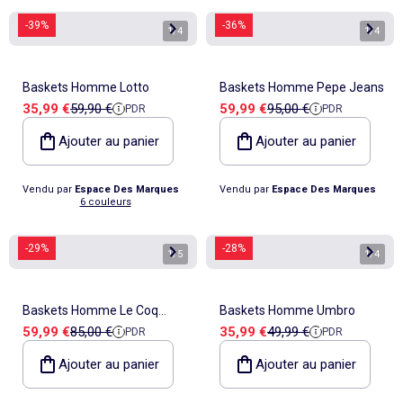
-39%
-36%
1
/
4
1
/
4
Baskets Homme Lotto
Baskets Homme Pepe Jeans
Prix de vente
Prix de référence
Prix de vente
Prix de référence
35,99 €
59,90 €
59,99 €
95,00 €
PDR
PDR
Ajouter au panier
Ajouter au panier
Vendu par
Espace Des Marques
Vendu par
Espace Des Marques
6 couleurs
-29%
-28%
1
/
5
1
/
4
Baskets Homme Le Coq
Baskets Homme Umbro
Prix de vente
Prix de référence
Prix de vente
Prix de référence
59,99 €
85,00 €
35,99 €
49,99 €
PDR
PDR
Sportif
Ajouter au panier
Ajouter au panier