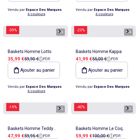
Vendu par
Espace Des Marques
Vendu par
Espace Des Marques
6 couleurs
6 couleurs
-39%
-23%
1
/
5
1
/
4
Baskets Homme Lotto
Baskets Homme Kappa
Prix de vente
Prix de référence
Prix de vente
Prix de référence
35,99 €
59,90 €
41,99 €
55,00 €
PDR
PDR
Ajouter au panier
Ajouter au panier
Vendu par
Espace Des Marques
Vendu par
Espace Des Marques
6 couleurs
-19%
-40%
1
/
5
1
/
5
Baskets Homme Teddy
Baskets Homme Le Coq
Prix de vente
Prix de référence
Prix de vente
Prix de référence
47,99 €
59,95 €
59,99 €
100,00 €
PDR
PDR
Smith
Sportif