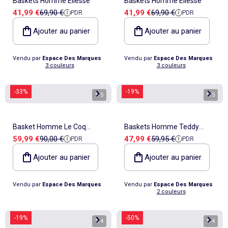
Baskets Homme Ellesse
Baskets Homme Ellesse
Prix de vente
Prix de référence
Prix de vente
Prix de référence
41,99 €
69,90 €
41,99 €
69,90 €
PDR
PDR
Ajouter au panier
Ajouter au panier
Vendu par
Espace Des Marques
Vendu par
Espace Des Marques
3 couleurs
3 couleurs
-33%
-19%
1
/
5
1
/
5
Basket Homme Le Coq
Baskets Homme Teddy
Prix de vente
Prix de référence
Prix de vente
Prix de référence
59,99 €
90,00 €
47,99 €
59,95 €
PDR
PDR
Sportif
Smith
Ajouter au panier
Ajouter au panier
Vendu par
Espace Des Marques
Vendu par
Espace Des Marques
2 couleurs
-19%
-50%
1
/
4
1
/
4