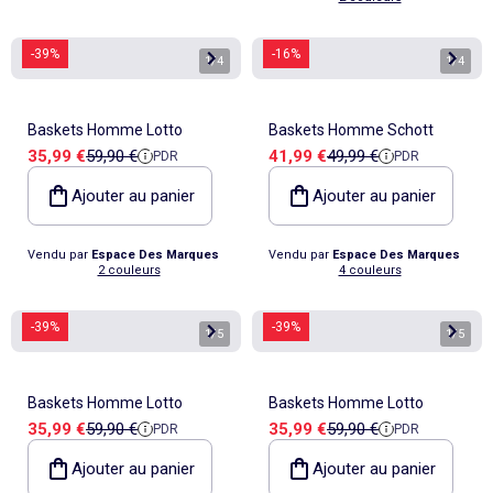
-39%
-16%
1
/
4
1
/
4
Baskets Homme Lotto
Baskets Homme Schott
Prix de vente
Prix de référence
Prix de vente
Prix de référence
35,99 €
59,90 €
41,99 €
49,99 €
PDR
PDR
Ajouter au panier
Ajouter au panier
Vendu par
Espace Des Marques
Vendu par
Espace Des Marques
2 couleurs
4 couleurs
-39%
-39%
1
/
5
1
/
5
Baskets Homme Lotto
Baskets Homme Lotto
Prix de vente
Prix de référence
Prix de vente
Prix de référence
35,99 €
59,90 €
35,99 €
59,90 €
PDR
PDR
Ajouter au panier
Ajouter au panier