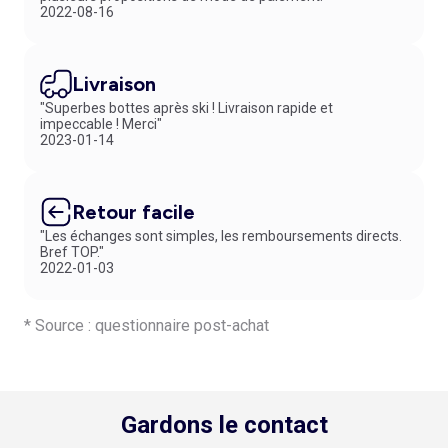
2022-08-16
Voici trois idées pour sublimer votre tenue :
Idée 1 : associez une paire de baskets basses et un
polo en piqué de
coton
pour être décontracté.
Idée 2 : combinez une paire de sneakers montantes en toile et un
Livraison
jean
droit
pour un look urbain.
"Superbes bottes après ski ! Livraison rapide et
Idée 3 : alliez une paire de baskets de running et un
pantalon jogging
impeccable ! Merci"
en molleton
pour un style sportif.
2023-01-14
Retour facile
"Les échanges sont simples, les remboursements directs.
Bref TOP."
2022-01-03
* Source : questionnaire post-achat
Gardons le contact