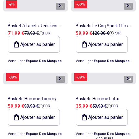
-9%
-50%
1
/
5
1
/
5
Basket à Lacets Redskins
Baskets Le Coq Sportif Lcs
Prix de vente
Prix de référence
Prix de vente
Prix de référence
71,99 €
79,90 €
59,99 €
120,00 €
PDR
PDR
Obvious
R850 Dynactif
Ajouter au panier
Ajouter au panier
Vendu par
Espace Des Marques
Vendu par
Espace Des Marques
-39%
-39%
1
/
5
1
/
4
Baskets Homme Tommy
Baskets Homme Lotto
Prix de vente
Prix de référence
Prix de vente
Prix de référence
59,99 €
99,90 €
35,99 €
59,90 €
PDR
PDR
Hilfiger
Ajouter au panier
Ajouter au panier
Vendu par
Espace Des Marques
Vendu par
Espace Des Marques
2 couleurs