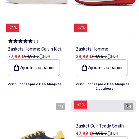
-21%
-57%
(
1
)
Baskets Homme Calvin Klein
Baskets Homme
Prix de vente
Prix de référence
Prix de vente
Prix de référence
77,99 €
99,90 €
29,99 €
69,95 €
PDR
PDR
Jeans
Ajouter au panier
Ajouter au panier
Vendu par
Espace Des Marques
Vendu par
Espace Des Marques
2 couleurs
-31%
1
/
5
1
/
4
Basket Cuir Teddy Smith
Prix de vente
Prix de référence
47,99 €
69,95 €
PDR