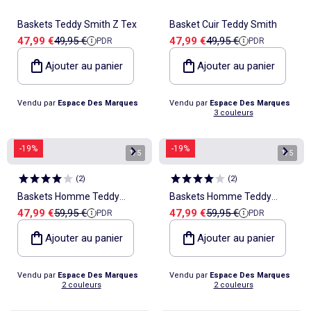
Baskets Teddy Smith Z Tex
Basket Cuir Teddy Smith
Prix de vente
Prix de référence
Prix de vente
Prix de référence
47,99 €
49,95 €
47,99 €
49,95 €
PDR
PDR
Ajouter au panier
Ajouter au panier
Vendu par
Espace Des Marques
Vendu par
Espace Des Marques
3 couleurs
-19%
-19%
1
/
5
1
/
5
(
2
)
(
2
)
Baskets Homme Teddy
Baskets Homme Teddy
Prix de vente
Prix de référence
Prix de vente
Prix de référence
47,99 €
59,95 €
47,99 €
59,95 €
PDR
PDR
Smith
Smith
Ajouter au panier
Ajouter au panier
Vendu par
Espace Des Marques
Vendu par
Espace Des Marques
2 couleurs
2 couleurs