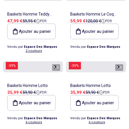
Baskets Homme Teddy
Baskets Homme Le Coq
Prix de vente
Prix de référence
Prix de vente
Prix de référence
47,99 €
59,95 €
59,99 €
120,00 €
PDR
PDR
Smith
Sportif
Ajouter au panier
Ajouter au panier
Vendu par
Espace Des Marques
Vendu par
Espace Des Marques
2 couleurs
-39%
-39%
1
/
5
1
/
5
Baskets Homme Lotto
Baskets Homme Lotto
Prix de vente
Prix de référence
Prix de vente
Prix de référence
35,99 €
59,90 €
35,99 €
59,90 €
PDR
PDR
Ajouter au panier
Ajouter au panier
Vendu par
Espace Des Marques
Vendu par
Espace Des Marques
6 couleurs
6 couleurs