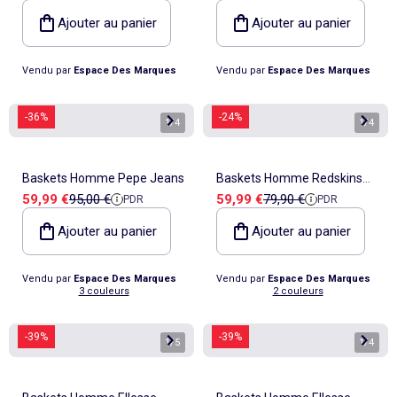
Ajouter au panier
Ajouter au panier
Vendu par
Espace Des Marques
Vendu par
Espace Des Marques
-36%
-24%
1
/
4
1
/
4
Baskets Homme Pepe Jeans
Baskets Homme Redskins
Prix de vente
Prix de référence
Prix de vente
Prix de référence
59,99 €
95,00 €
59,99 €
79,90 €
PDR
PDR
Epuis
Ajouter au panier
Ajouter au panier
Vendu par
Espace Des Marques
Vendu par
Espace Des Marques
3 couleurs
2 couleurs
-39%
-39%
1
/
5
1
/
4