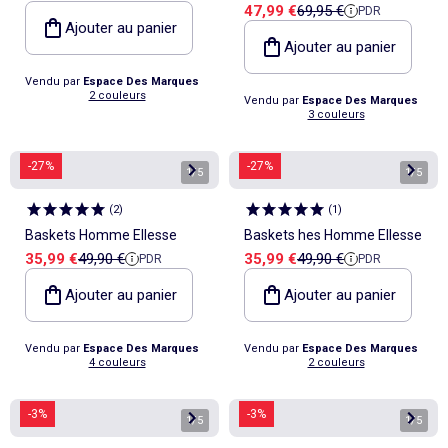
Prix de vente
Prix de référence
47,99 €
69,95 €
PDR
Ajouter au panier
Ajouter au panier
Vendu par
Espace Des Marques
2 couleurs
Vendu par
Espace Des Marques
3 couleurs
-27%
-27%
1
/
5
1
/
5
(
2
)
(
1
)
Baskets Homme Ellesse
Baskets hes Homme Ellesse
Prix de vente
Prix de référence
Prix de vente
Prix de référence
35,99 €
49,90 €
35,99 €
49,90 €
PDR
PDR
Ajouter au panier
Ajouter au panier
Vendu par
Espace Des Marques
Vendu par
Espace Des Marques
4 couleurs
2 couleurs
-3%
-3%
1
/
5
1
/
5