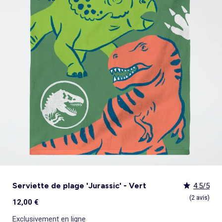
Pyjama, nuisette
Sous-vêtement thermique
Jouets
Peignoirs de bain
Ensemble
Polo
Jupe
Sport
Maillot de bain
Sac banane
Bonnet
Coussin de sol et matelas de sol
Tendances enfant
Tendances enfant
Lingerie sexy
Serviettes de plage
Jupe
Surchemise
Pyjama, chemise de nuit
Ensemble
Manteau, veste, doudoune
Tote bag
Echarpe
Nos essentiels
Nos essentiels
Chaussettes, collants
Tendances
Voir tout
Bons plans
Voir tout
Voir tout
Voir tout
Bons plans
Décoration
Sortie, promenade, voyage
Pyjama, nuisette
Pyjama
Legging
Pyjama
Gigoteuse, turbulette
Ceinture
Cravate, noeud papillon
Personnalisez vos articles !
Personnalisez vos articles !
Culotte menstruelle
Tendances Homme
Pyjamas : le 2ème à -50%
Pyjamas : le 2ème à -50%
Coups de cœur bébé
Combinaison, salopette
Homme Grand +1m90
Combinaison, salopette
Costume
Chemise, blouse
Accessoires cheveux
Exclusivement en ligne
Exclusivement en ligne
Peignoir, robe de chambre
Nos essentiels
Sous-vêtements : 2+1 offert
Sous-vêtements : 2+1 offert
_KiTChoUN : chaussures premiers pas
Voir tout
Bons plans
Voir tout
Voir tout
Voir tout
Tendances et Bons plans
Allaitement et grossesse
Vêtements de grossesse
Collection facile à enfiler
Sport
Tablier d'école, blouse blanche
Salopette, combinaison
Accessoires lingerie
Lingerie sculptante
Personnalisez vos articles !
Tout à moins de 10€
Tout à moins de 10€
Collection naissance
Tendances Femme
Tout à moins de 10€
Pyjamas : le 2ème à -50%
Déco murale
Collection facile à enfiler
Ensemble
Collection facile à enfiler
Jupe
Echarpe
Brassière de sport
Exclusivement en ligne
Les lots
Les lots
Personnalisez vos articles !
Kiabi x You : cocréation
Les lots
Tout à moins de 10€
Tapis et paillasson
Collection facile à enfiler
Chaussettes, collants
Foulard
Voir tout
Voir tout
Caraco, maillot de corps
Les basiques
Les basiques
Exclusivement en ligne
Nos essentiels
Les basiques
Les lots
Objet de décoration
Trousse de toilette
Tout à moins de 10€
Kiabi Home
Post opératoire
Best sellers
Best sellers
Exclusivement en ligne
Best sellers
Les basiques
Les lots
Tout à moins de 10€
Accessoires lingerie
Personnalisez vos articles !
Best sellers
Les basiques
Personnalisez vos articles !
Best sellers
Exclusivement en ligne
Serviette de plage 'Jurassic' - Vert
4.5/5
(2 avis)
12,00 €
Exclusivement en ligne