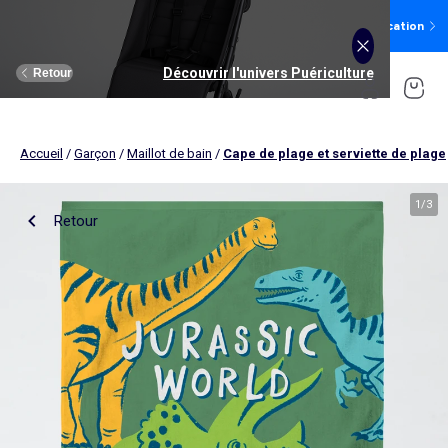
Préparez la rentrée sur l'appli : promos exclusives,
Téléchargez l'application
avant-premières, wishlist…
Découvrir l'univers Rentrée des classes
Découvrir l'univers Puériculture
Découvrir l'univers Homme
Découvrir l'univers Femme
Découvrir l'univers Maison
Découvrir l'univers Garçon
Découvrir l'univers Sport
Découvrir l'univers Bébé
Découvrir l'univers Fille
Découvrir l'univers Ado
Retour
Retour
Retour
Retour
Retour
Retour
Retour
Retour
Retour
Retour
Voir tout
Nouveautés
Nouveautés
Nos sélections
Nouveautés
Nouveautés
Nouveautés
Femme
Notre sélection
Nos sélections
Accueil
/
Garçon
/
Maillot de bain
/
Cape de plage et serviette de plage
Fille
Vêtements
Vêtements
Voir tout
Nouveautés
Vêtements
Vêtements
Vêtements
Homme
Voir tout
Nouveautés
Voir tout
Bain, toilette
Ado fille
Linge de lit
Poussette
1
/
3
Retour
Ado garçon
Linge de table
Siège auto
Garçon
Voir tout
Sport
Voir tout
Sport
Ado fille
Voir tout
Sous-vêtements et pyjama
Voir tout
Sous-vêtements et pyjama
Voir tout
Chambre et Puériculture
Fille
Linge de lit
Poussette
Linge de bain
Chambre, nuit bébé
T-shirt, top, débardeur
T-shirt
Tee shirt, débardeur
Tee shirt, polo
Pyjama
Déco textile
Repas
Pantalon
Pantalon
Pantalon
Pantalon
Ensemble
Bébé
Voir tout
Lingerie et pyjama
Voir tout
Sous-vêtements et pyjama
Voir tout
Ado garçon
Voir tout
Accessoires
Voir tout
Accessoires
Voir tout
Accessoires
Garçon
Voir tout
Linge de table
Siège auto
Rangement
Eveil et jeux
Robe
Chemise
Sweat
Sweat
T-shirt
Brassière de sport
Jogging et pantalon
T-shirt et top
Pyjama
Pyjama
Repas
Parure de lit
Déco murale
Bain, toilette
Jean
Jean
Robe
Jean
Pantalon, jean
Legging
T-shirt et débardeur
Sweat
Culotte, shorty
Slip, boxer
Bain, toilette
Housse de couette
Cartables et accessoires
Voir tout
Chaussures
Voir tout
Chaussures
Voir tout
Nos collaborations
Voir tout
Chaussures, chaussons
Voir tout
Chaussures, chaussons
Voir tout
Chaussures, chaussons
Accessoires
Voir tout
Linge de bain
Chambre, nuit bébé
Linge de lit enfant
Sortie, promenade, voyage
Chemisier, blouse, tunique
Sweat
Jean
Les lots
Body
Jogging et pantalon
Sweat
Pantalon
Chaussettes, collants
Chaussettes
Couches et propreté
Drap housse
Nouveautés
Boxer
T-shirt
Bonnet, snood, gants
Casquette, chapeau
Bonnet
Nappe
Linge de lit bébé
Sécurité
Sweat
Shorts & bermuda’s
Les lots
Bermuda, short
Short
T-shirt et débardeur
Short
Jean
Brassière
Maillot de bain
Chambre, nuit bébé
Taie d'oreiller
Soutien-gorge
Caleçon
Sweat
Chapeau, casquette
Bonnet, snood, gants
Casquette
Set de table
Allaitement et grossesse
Pyjamas : le 2ème à -50%
Accessoires
Accessoires
Nos collaborations
Nos collaborations
Nos collaborations
Voir tout
Déco textile
Eveil et jeux
Blazers et gilet de costume
Pull, gilet
Short
Chemise
Les lots
Sweat
Chaussettes
Robe
Maillot de bain
Peignoir, robe de chambre
Peluche, doudou
Couverture
Culotte et bas
Pyjama
Pantalon
Cartable, sac à dos, trousses
Sacoche, banane
Chapeaux
Tablier de cuisine
Serviettes de bain
Maillot de bain
Costume
Maillot de bain
Maillot de bain
Robe
Short
Sac de sport
Baskets
Peignoir, robe de chambre
Maillot de corps
Eveil et jeux
Alèse et protection literie
Allaitement, grossesse
Maillot de bain
Jean
Accessoire cheveux
Cartable, sac à dos, trousses
Moufles, gants
Torchon et essuie-mains
Tapis de bain
Short, bermuda
Manteau, blouson
Chemise, blouse
Pull, gilet
Sweat
Sous-vêtements : 2+1 offert
Voir tout
Grande taille
Voir tout
Grande taille
Tendances
Tendances
Nos essentiels
Voir tout
Rideau, voilage et store
Repas
Chaussettes
Sous-vêtement thermique
Sous-vêtement thermique
Poussette
Linge de lit enfant
Body
Chaussettes
Baskets
Boite à gouter
Ceinture
Bandeau
Serviette de table
Gant de toilette
Pull, gilet
Maillot de bain
Pull, gilet
Manteau, blouson
Legging
Chapeau, casquette
Ceinture
Coussin et housse de coussin
Accessoires
Maillot de corps
Siège auto
Linge de lit bébé
Maillot de bain
Maillot de corps
Jouets
Boite à gouter
Drap de bain
Manteau, blouson, doudoune
Veste, blazer
Manteau, veste
Pantalon Jogging
Pull, gilet
Sac à main, portefeuille
Casquette
Plaid
Veste
Sortie, promenade, voyage
Sport (ekstract)
Maternité
Tendances
Voir tout
Bons plans
Voir tout
Bons plans
Tendances
Rangement
Sécurité