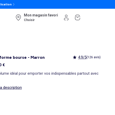
lication
Mon magasin favori
Choisir
forme bourse - Marron
4.9/5
(126 avis)
0 €
olume idéal pour emporter vos indispensables partout avec
.
la description