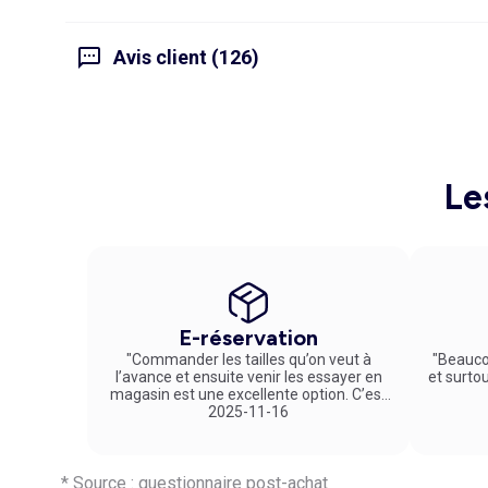
Avis client (126)
Le
E-réservation
"Commander les tailles qu’on veut à
"Beauco
l’avance et ensuite venir les essayer en
et surto
magasin est une excellente option. C’est
un service vraiment pratique et agréable
2025-11-16
!"
* Source : questionnaire post-achat