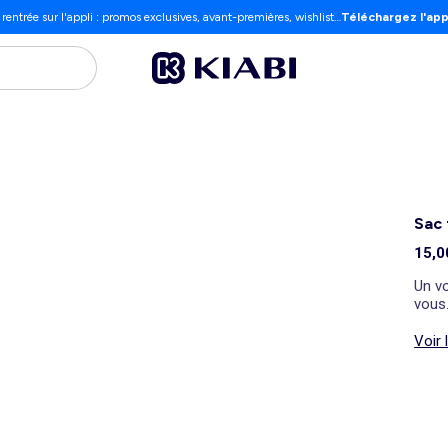
 rentrée sur l'appli : promos exclusives, avant-premières, wishlist…
Téléchargez l'app
Sac 
15,0
Un v
vous
Voir 