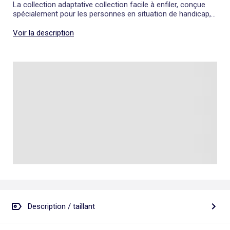
La collection adaptative collection facile à enfiler, conçue
spécialement pour les personnes en situation de handicap,
propose des vêtements fun et adaptés qui facilitent
l'habillage.
Voir la description
Description / taillant