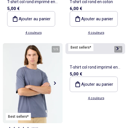
T-shirt col rond imprimé en
T-shirt col rond en coton
5,00 €
6,00 €
coton
Ajouter au panier
Ajouter au panier
4 couleurs
4 couleurs
Best sellers*
1
/
5
1
/
4
T-shirt col rond imprimé en
5,00 €
coton
Ajouter au panier
4 couleurs
Best sellers*