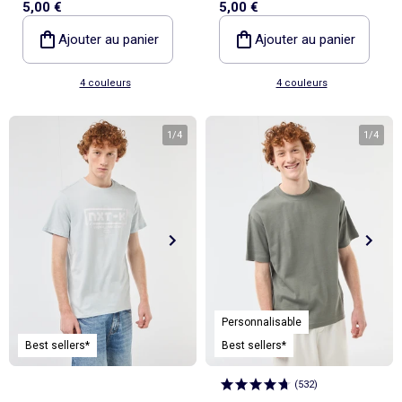
5,00 €
5,00 €
coton
coton
Ajouter au panier
Ajouter au panier
4 couleurs
4 couleurs
1
/
4
1
/
4
Personnalisable
Best sellers*
Best sellers*
(
532
)