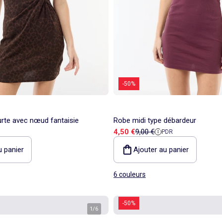
-50%
urte avec nœud fantaisie
Robe midi type débardeur
Prix de vente
Prix de référence
4,50 €
9,00 €
PDR
u panier
Ajouter au panier
6 couleurs
-50%
1
/
6