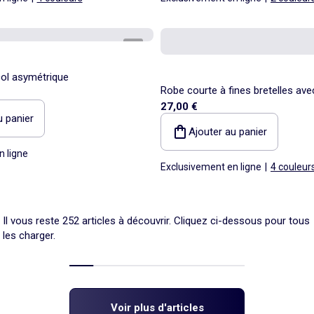
1
/
5
ol asymétrique
Robe courte à fines bretelles ave
27,00 €
all-over
u panier
Ajouter au panier
n ligne
Exclusivement en ligne
|
4 couleur
Il vous reste 252 articles à découvrir. Cliquez ci-dessous pour tous
les charger.
Voir plus d'articles