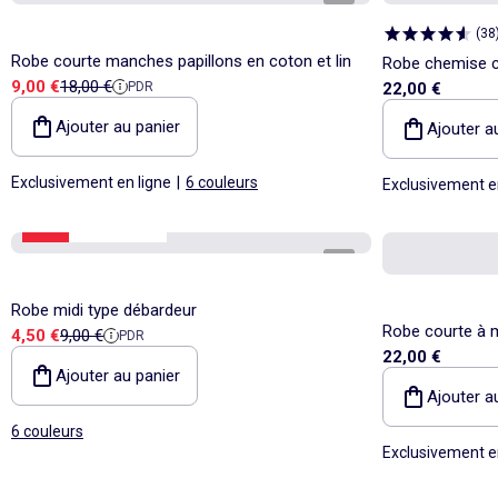
(
38
Robe courte manches papillons en coton et lin
Robe chemise c
Prix de vente
Prix de référence
9,00 €
18,00 €
PDR
22,00 €
mélangé
Ajouter au panier
Ajouter a
Exclusivement en ligne
|
6 couleurs
Exclusivement e
-50%
Best sellers*
1
/
4
Robe midi type débardeur
Robe courte à 
Prix de vente
Prix de référence
4,50 €
9,00 €
PDR
22,00 €
pois
Ajouter au panier
Ajouter a
6 couleurs
Exclusivement e