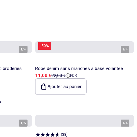
-50%
1
/
4
1
/
4
c broderies
Robe denim sans manches à base volantée
Prix de vente
Prix de référence
11,00 €
22,00 €
PDR
Ajouter au panier
s
1
/
5
1
/
4
(
38
)