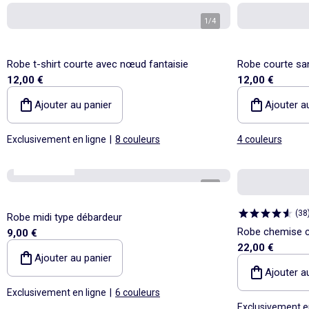
1
/
4
Robe t-shirt courte avec nœud fantaisie
Robe courte sa
12,00 €
12,00 €
Ajouter au panier
Ajouter a
Exclusivement en ligne
|
8 couleurs
4 couleurs
Best sellers*
1
/
4
(
38
Robe midi type débardeur
Robe chemise c
9,00 €
22,00 €
mélangé
Ajouter au panier
Ajouter a
Exclusivement en ligne
|
6 couleurs
Exclusivement e