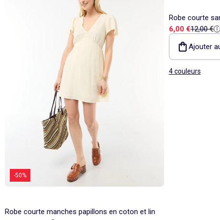
Robe courte sa
Prix de vente
Prix de r
6,00 €
12,00 €
Ajouter a
4 couleurs
-50%
Robe courte manches papillons en coton et lin