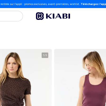
 rentrée sur l'appli : promos exclusives, avant-premières, wishlist…
Téléchargez l'app
1
/
5