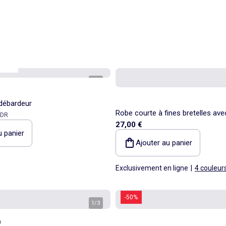
lers*
1
/
5
débardeur
Robe courte à fines bretelles ave
éférence
PDR
27,00 €
all-over
u panier
Ajouter au panier
Exclusivement en ligne
|
4 couleur
-50%
1
/
3
)