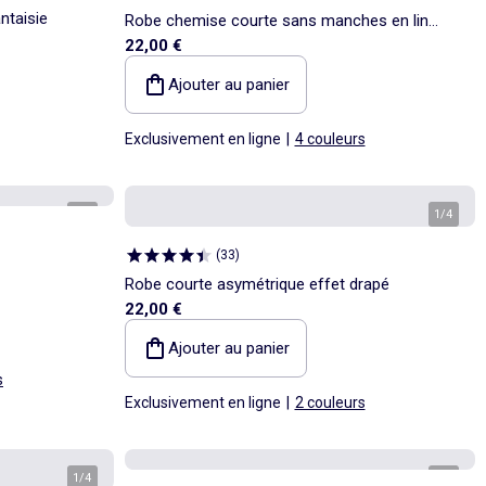
ntaisie
Robe chemise courte sans manches en lin
22,00 €
mélangé
Ajouter au panier
Exclusivement en ligne
|
4 couleurs
1
/
3
1
/
4
(
33
)
Robe courte asymétrique effet drapé
22,00 €
Ajouter au panier
s
Exclusivement en ligne
|
2 couleurs
1
/
4
1
/
4