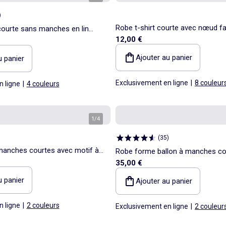
)
Robe t-shirt courte avec nœud fa
ourte sans manches en lin
12,00 €
Ajouter au panier
u panier
Exclusivement en ligne
|
8 couleur
n ligne
|
4 couleurs
1
/
4
(
35
)
manches courtes avec motif à
Robe forme ballon à manches co
35,00 €
u panier
Ajouter au panier
n ligne
|
2 couleurs
Exclusivement en ligne
|
2 couleur