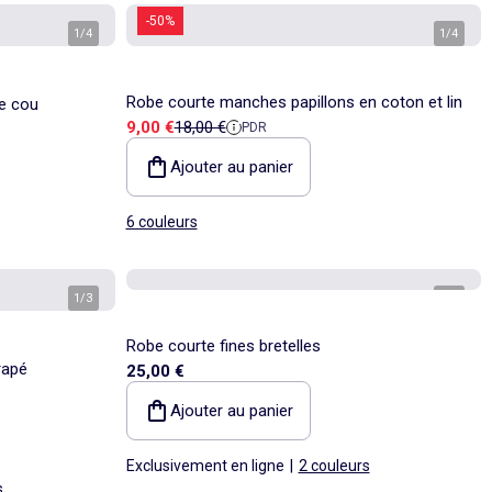
-50%
1
/
4
1
/
4
Robe courte manches papillons en coton et lin
de cou
Prix de vente
Prix de référence
9,00 €
18,00 €
PDR
Ajouter au panier
6 couleurs
1
/
3
1
/
4
Robe courte fines bretelles
rapé
25,00 €
Ajouter au panier
Exclusivement en ligne
|
2 couleurs
s