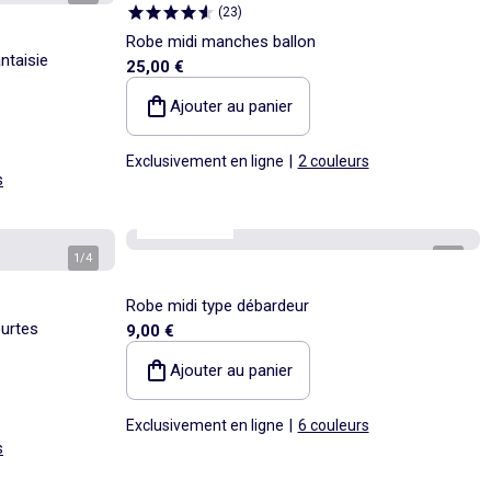
(
23
)
Robe midi manches ballon
ntaisie
25,00 €
Ajouter au panier
Exclusivement en ligne
|
2 couleurs
s
Best sellers*
1
/
4
1
/
4
Robe midi type débardeur
urtes
9,00 €
Ajouter au panier
Exclusivement en ligne
|
6 couleurs
s