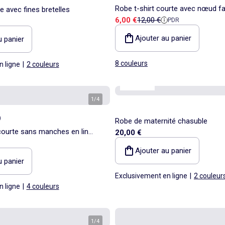
Robe t-shirt courte avec nœud fa
e avec fines bretelles
Prix de vente
Prix de référence
6,00 €
12,00 €
PDR
Ajouter au panier
u panier
8 couleurs
n ligne
|
2 couleurs
Maternité
1
/
4
)
Robe de maternité chasuble
ourte sans manches en lin
20,00 €
Ajouter au panier
u panier
Exclusivement en ligne
|
2 couleur
n ligne
|
4 couleurs
1
/
4