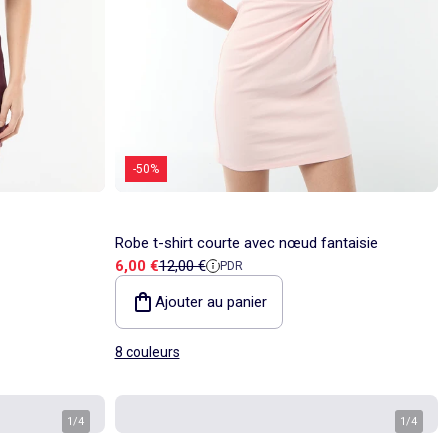
-50%
Robe t-shirt courte avec nœud fantaisie
Prix de vente
Prix de référence
6,00 €
12,00 €
PDR
Ajouter au panier
8 couleurs
1
/
4
1
/
4