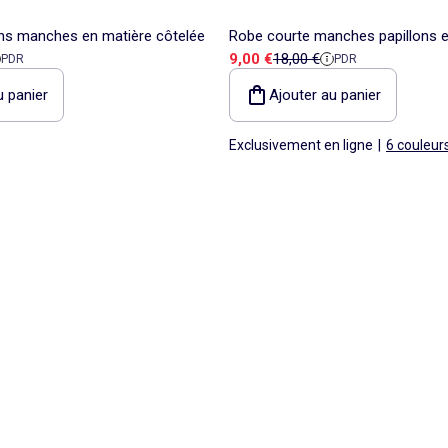
ns manches en matière côtelée
Robe courte manches papillons en
éférence
Prix de vente
Prix de référence
9,00 €
18,00 €
PDR
PDR
u panier
Ajouter au panier
Exclusivement en ligne
|
6 couleur