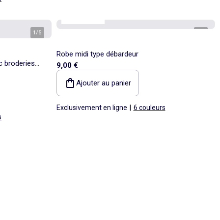
Best sellers*
1
/
5
1
/
6
Robe midi type débardeur
c broderies
9,00 €
Ajouter au panier
Exclusivement en ligne
|
6 couleurs
s