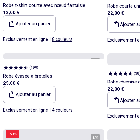
Robe t-shirt courte avec nœud fantaisie
Robe courte uni
12,00 €
22,00 €
Ajouter au panier
Ajouter a
Exclusivement en ligne
|
8 couleurs
Exclusivement e
1
/
5
(
199
)
(
38
Robe évasée à bretelles
Robe chemise c
25,00 €
22,00 €
mélangé
Ajouter au panier
Ajouter a
Exclusivement en ligne
|
4 couleurs
Exclusivement e
-50%
1
/
5