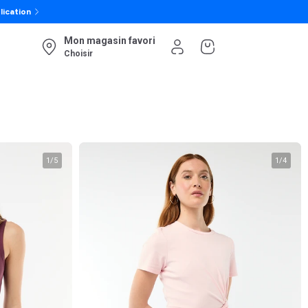
lication
Mon magasin favori
Choisir
1
/
5
1
/
4