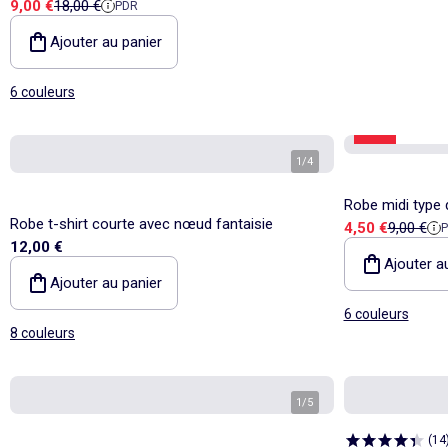
Prix de vente
Prix de référence
9,00 €
18,00 €
PDR
Ajouter au panier
6 couleurs
-50%
Best sel
1
/
4
Robe midi type 
Robe t-shirt courte avec nœud fantaisie
Prix de vente
Prix de r
4,50 €
9,00 €
12,00 €
Ajouter a
Ajouter au panier
6 couleurs
8 couleurs
1
/
5
(
14