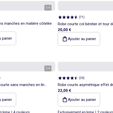
1
/
4
(
71
)
ns manches en matière côtelée
Robe courte col bénitier et tour 
20,00 €
u panier
Ajouter au panier
1
/
4
)
(
33
)
ourte sans manches en lin
Robe courte asymétrique effet d
22,00 €
u panier
Ajouter au panier
n ligne
|
4 couleurs
Exclusivement en ligne
|
2 couleur