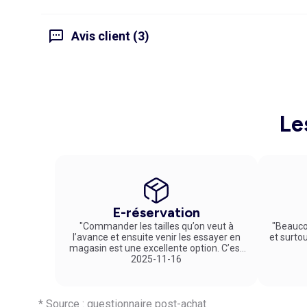
Avis client (3)
Le
E-réservation
"Commander les tailles qu’on veut à
"Beauco
l’avance et ensuite venir les essayer en
et surto
magasin est une excellente option. C’est
un service vraiment pratique et agréable
2025-11-16
!"
* Source : questionnaire post-achat