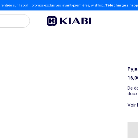
 rentrée sur l'appli : promos exclusives, avant-premières, wishlist…
Téléchargez l'app
Pyja
16,0
De d
doux
Voir 