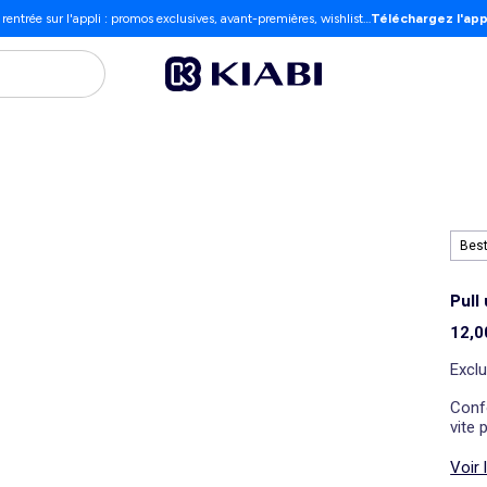
 rentrée sur l'appli : promos exclusives, avant-premières, wishlist…
Téléchargez l'app
Best
Pull
12,0
Exclu
Confo
vite 
Voir 