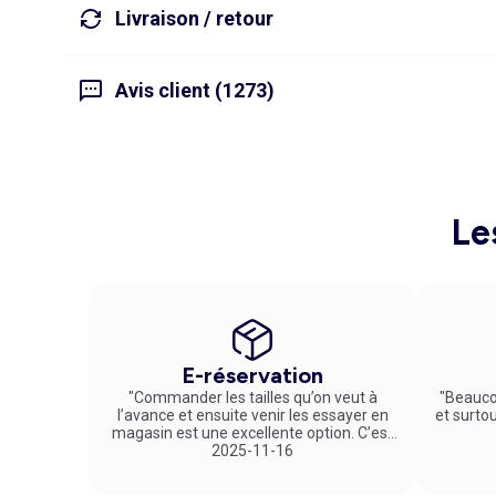
Livraison / retour
Avis client (1273)
Le
E-réservation
"Commander les tailles qu’on veut à
"Beauco
l’avance et ensuite venir les essayer en
et surto
magasin est une excellente option. C’est
un service vraiment pratique et agréable
2025-11-16
!"