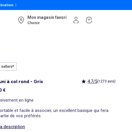
lication
Mon magasin favori
Choisir
 sellers*
 uni à col rond - Gris
4.7/5
(1273 avis)
0 €
sivement en ligne
rtable et facile à associer, un excellent basique qui fera
partie de vos préférés.
la description