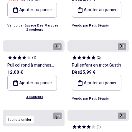
Ajouter au panier
Ajouter au panier
Vendu par
Espace Des Marques
Vendu par
Petit Béguin
2 couleurs
1
/
3
1
/
5
(
1
)
(
2
)
Pull col rond à manches
Pull enfant en tricot Gustin
12,00 €
Dès
25,99 €
longues uni
Ajouter au panier
Ajouter au panier
4 couleurs
Vendu par
Petit Béguin
1
/
4
1
/
3
facile à enfiler
(
1
)