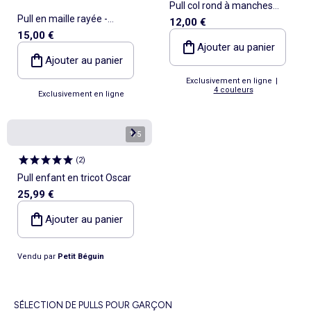
Pull col rond à manches
Pull en maille rayée -
12,00 €
longues uni
15,00 €
collection facile à enfiler
Ajouter au panier
Ajouter au panier
Exclusivement en ligne
|
4 couleurs
Exclusivement en ligne
1
/
5
(
2
)
Pull enfant en tricot Oscar
25,99 €
Ajouter au panier
Vendu par
Petit Béguin
SÉLECTION DE PULLS POUR GARÇON