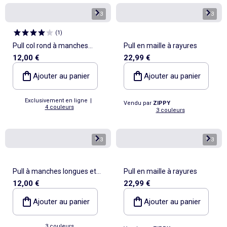
1
/
3
1
/
3
(
1
)
Pull col rond à manches
Pull en maille à rayures
12,00 €
22,99 €
longues uni
Ajouter au panier
Ajouter au panier
Exclusivement en ligne
|
Vendu par
ZIPPY
4 couleurs
3 couleurs
1
/
3
1
/
3
Pull à manches longues et
Pull en maille à rayures
12,00 €
22,99 €
rayures
Ajouter au panier
Ajouter au panier
3 couleurs