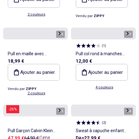
2 couleurs
Vendu par
ZIPPY
1
/
4
1
/
3
(
1
)
Pull en maille avec
Pull col rond à manches
18,99 €
12,00 €
extrémités côtelées
longues uni
Ajouter au panier
Ajouter au panier
4 couleurs
Vendu par
ZIPPY
2 couleurs
-26%
1
/
3
1
/
4
(
2
)
Pull Garçon Calvin Klein
Sweat à capuche enfant
Prix de vente
Prix de référence
47,99 €
64,90 €
Dès
22,99 €
PDR
Jeans Chest
Gabin