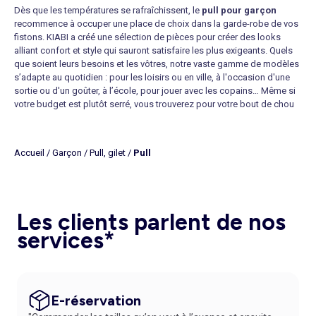
Dès que les températures se rafraîchissent, le
pull pour garçon
recommence à occuper une place de choix dans la garde-robe de vos
fistons. KIABI a créé une sélection de pièces pour créer des looks
alliant confort et style qui sauront satisfaire les plus exigeants. Quels
que soient leurs besoins et les vôtres, notre vaste gamme de modèles
s’adapte au quotidien : pour les loisirs ou en ville, à l'occasion d'une
sortie ou d'un goûter, à l’école, pour jouer avec les copains… Même si
votre budget est plutôt serré, vous trouverez pour votre bout de chou
le pull qui lui plaira à petits prix. Choisir un de nos vêtements, c’est
donner à votre enfant le look qui lui ressemble tout en vous offrant la
tranquillité d’esprit que vous recherchez en optant pour la qualité. Pour
Accueil
/
Garçon
/
Pull, gilet
/
Pull
bénéficier de réductions irrésistibles, nous vous recommandons
d’adhérer à notre programme de fidélité afin de cumuler des points et
d’obtenir des avantages, des réductions et des cadeaux. N’attendez
plus : rendez-vous sur notre site pour découvrir les pièces qui ne
manqueront pas de plaire à votre enfant, quel que soit son âge !
Les clients parlent de nos
Parmi notre collection de
pulls pas chers
, vous retrouverez nos
pulls
services*
à col roulé
, pour ceux qui apprécient, ainsi que nos
pulls à col
montant
, qui existent dans des tons clairs et foncés. Lorsque ce type
d’encolure est zippée, on parle de
pulls col camionneur
. Ce modèle
donnera à votre petit bonhomme un look décontracté et casual chic et
lui laissera beaucoup de liberté pour l’associer et compléter sa tenue,
E-réservation
quel que soit son style. Tous ces hauts permettent de faire l’impasse