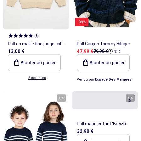
-39%
(
8
)
Pull en maille fine jauge col
Pull Garçon Tommy Hilfiger
Prix de vente
Prix de référence
13,00 €
47,99 €
79,90 €
PDR
rond
Ajouter au panier
Ajouter au panier
2 couleurs
Vendu par
Espace Des Marques
1
/
5
1
/
5
Pull marin enfant 'Breizh
32,90 €
Océan', Pull en coton épais
garçon ou fille