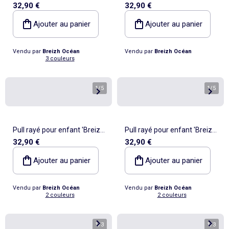
32,90 €
32,90 €
Océan', Pull en coton épais
coton 'Breizh Océan', Pull
garçon ou fille
garçon ou fille
Ajouter au panier
Ajouter au panier
Vendu par
Breizh Océan
Vendu par
Breizh Océan
3 couleurs
1
/
5
1
/
5
Pull rayé pour enfant 'Breizh
Pull rayé pour enfant 'Breizh
32,90 €
32,90 €
Océan', Pull marin garçon ou
Océan', Pull marin garçon ou
fille
fille
Ajouter au panier
Ajouter au panier
Vendu par
Breizh Océan
Vendu par
Breizh Océan
2 couleurs
2 couleurs
1
/
3
1
/
3