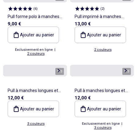
(
6
)
(
2
)
Pull forme polo à manches
Pull imprimé à manches
9,00 €
13,00 €
courtes
longues
Ajouter au panier
Ajouter au panier
Exclusivement en ligne
|
2 couleurs
2 couleurs
1
/
3
1
/
3
Pull à manches longues et
Pull à manches longues et
12,00 €
12,00 €
rayures
rayures
Ajouter au panier
Ajouter au panier
3 couleurs
Exclusivement en ligne
|
3 couleurs