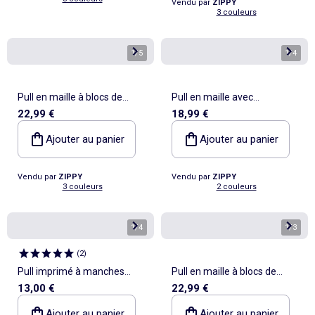
Vendu par
ZIPPY
3 couleurs
1
/
5
1
/
4
Pull en maille à blocs de
Pull en maille avec
22,99 €
18,99 €
couleur
extrémités côtelées
Ajouter au panier
Ajouter au panier
Vendu par
ZIPPY
Vendu par
ZIPPY
3 couleurs
2 couleurs
1
/
4
1
/
3
(
2
)
Pull imprimé à manches
Pull en maille à blocs de
13,00 €
22,99 €
longues
couleur
Ajouter au panier
Ajouter au panier