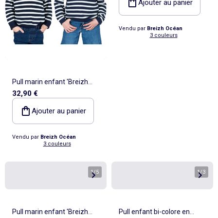
Ajouter au panier
Vendu par
Breizh Océan
3 couleurs
Pull marin enfant 'Breizh
32,90 €
Océan', Pull en coton épais
garçon ou fille
Ajouter au panier
Vendu par
Breizh Océan
3 couleurs
1
/
5
1
/
3
Pull marin enfant 'Breizh
Pull enfant bi-colore en