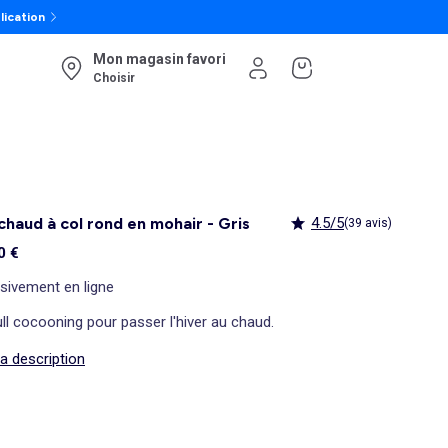
lication
Mon magasin favori
Choisir
 chaud à col rond en mohair - Gris
4.5/5
(39 avis)
0 €
sivement en ligne
ll cocooning pour passer l'hiver au chaud.
la description