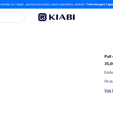
 rentrée sur l'appli : promos exclusives, avant-premières, wishlist…
Téléchargez l'app
Pull
35,0
Exclu
Un pu
Voir 