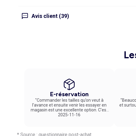
Avis client (39)
Le
E-réservation
"Commander les tailles qu’on veut à
"Beauco
l’avance et ensuite venir les essayer en
et surto
magasin est une excellente option. C’est
un service vraiment pratique et agréable
2025-11-16
!"
* Source : questionnaire post-achat