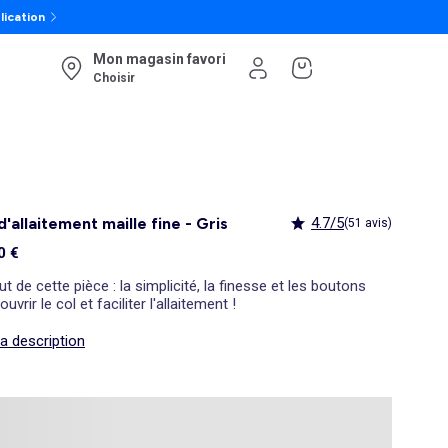
lication
Mon magasin favori
Choisir
 d'allaitement maille fine - Gris
4.7/5
(51 avis)
0 €
ut de cette pièce : la simplicité, la finesse et les boutons
ouvrir le col et faciliter l'allaitement !
la description