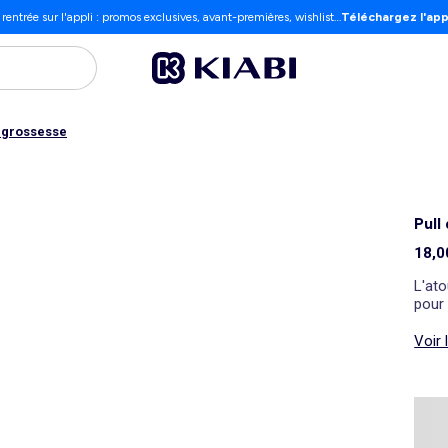
 rentrée sur l'appli : promos exclusives, avant-premières, wishlist…
Téléchargez l'app
t grossesse
Pull
18,0
L'ato
pour 
Voir 