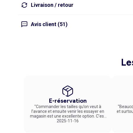
Livraison / retour
Avis client (51)
Le
E-réservation
"Commander les tailles qu’on veut à
"Beauco
l’avance et ensuite venir les essayer en
et surto
magasin est une excellente option. C’est
un service vraiment pratique et agréable
2025-11-16
!"