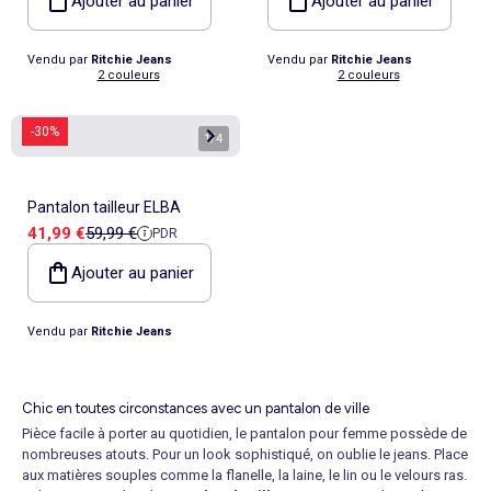
Ajouter au panier
Ajouter au panier
Vendu par
Ritchie Jeans
Vendu par
Ritchie Jeans
2 couleurs
2 couleurs
-30%
1
/
4
Pantalon tailleur ELBA
Prix de vente
Prix de référence
41,99 €
59,99 €
PDR
Ajouter au panier
Vendu par
Ritchie Jeans
Chic en toutes circonstances avec un pantalon de ville
Pièce facile à porter au quotidien, le pantalon pour femme possède de
nombreuses atouts. Pour un look sophistiqué, on oublie le jeans. Place
aux matières souples comme la flanelle, la laine, le lin ou le velours ras.