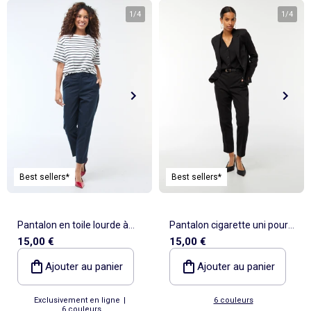
1
/
4
1
/
4
Best sellers*
Best sellers*
Pantalon en toile lourde à
Pantalon cigarette uni pour
15,00 €
15,00 €
coupe cigarette pour femme
femme
Ajouter au panier
Ajouter au panier
Exclusivement en ligne
|
6 couleurs
6 couleurs