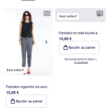
1
/
4
1
/
3
Best sellers*
Pantalon en toile lourde à
15,00 €
coupe cigarette pour femme
Ajouter au panier
Exclusivement en ligne
|
6 couleurs
Best sellers*
Pantalon cigarette uni avec 2
15,00 €
poches
Ajouter au panier