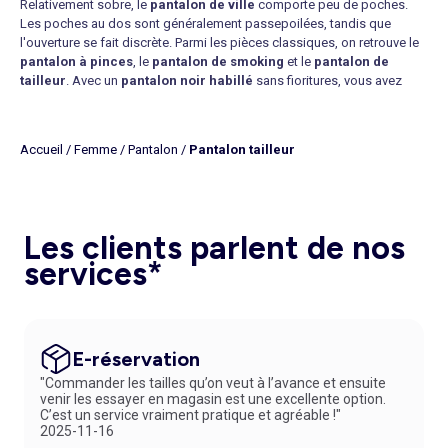
Relativement sobre, le
pantalon de ville
comporte peu de poches.
Les poches au dos sont généralement passepoilées, tandis que
l'ouverture se fait discrète. Parmi les pièces classiques, on retrouve le
pantalon à pinces
, le
pantalon de smoking
et le
pantalon de
tailleur
. Avec un
pantalon noir habillé
sans fioritures, vous avez
l'assurance de composer une tenue élégante avec facilité. Un
chemisier blanc ou une
blouse fluide imprimée
, vous voilà prête pour
le bureau ! En soirée, troquez votre haut contre un top en dentelle ou un
Accueil
/
Femme
/
Pantalon
/
Pantalon tailleur
bustier, sans oublier de chausser des
escarpins vertigineux
. Séduction
assurée !
Choisir un pantalon habillé tendance
Mis à l'honneur par les stars, le
tailleur pantalon
inspire les
Les clients parlent de nos
modeuses. Chic et glamour, il se porte en toutes occasions, en ville, en
soirée, au bureau et même lors des grands évènements. Alternative
services*
mode à la traditionnelle
robe de soirée
, il se choisit dans une coupe un
peu loose pour compléter un blazer de même couleur. Pour sublimer
votre décolleté, misez sur un
collier tendance
. Enfilez une paire
d'escarpins pour parfaire votre style. Côté couleur, on craque pour le
rouge vif ou bordeaux. En mode urbaine, le
pantalon droit à pinces
E-réservation
s'associe à des sneakers pour un mix de styles très tendance. Pour
"Commander les tailles qu’on veut à l’avance et ensuite
une alternative tout aussi mode, mariez un
pantalon fluide à pinces
à
venir les essayer en magasin est une excellente option.
un cropped top et des baskets blanches. Et pour coller aux dernières
C’est un service vraiment pratique et agréable !"
tendances, procurez-vous un
pantalon de jogging habillé
ou un
2025-11-16