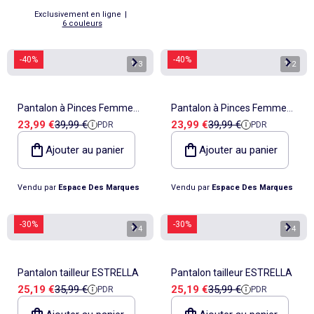
Exclusivement en ligne
|
6 couleurs
-40%
-40%
1
/
3
1
/
2
Pantalon à Pinces Femme
Pantalon à Pinces Femme
Prix de vente
Prix de référence
Prix de vente
Prix de référence
23,99 €
39,99 €
23,99 €
39,99 €
PDR
PDR
Vero Moda
Vero Moda
Ajouter au panier
Ajouter au panier
Vendu par
Espace Des Marques
Vendu par
Espace Des Marques
-30%
-30%
1
/
4
1
/
4
Pantalon tailleur ESTRELLA
Pantalon tailleur ESTRELLA
Prix de vente
Prix de référence
Prix de vente
Prix de référence
25,19 €
35,99 €
25,19 €
35,99 €
PDR
PDR