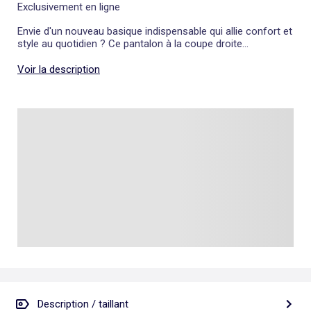
Exclusivement en ligne
Envie d'un nouveau basique indispensable qui allie confort et
style au quotidien ? Ce pantalon à la coupe droite
intemporelle et à la taille standard est conçu dans une toile
structurée qui assure un tomber impeccable. Sa coupe
Voir la description
classique s'adapte à toutes les morphologies pour vous
accompagner avec élégance tout au long de la journée. Un
véritable allié de votre vestiaire dont vous ne pourrez plus
vous passer !
Description / taillant