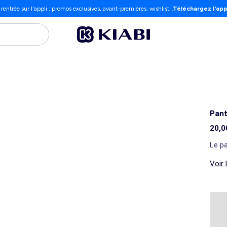
 rentrée sur l'appli : promos exclusives, avant-premières, wishlist…
Téléchargez l'app
Pant
20,0
Le pa
Voir 