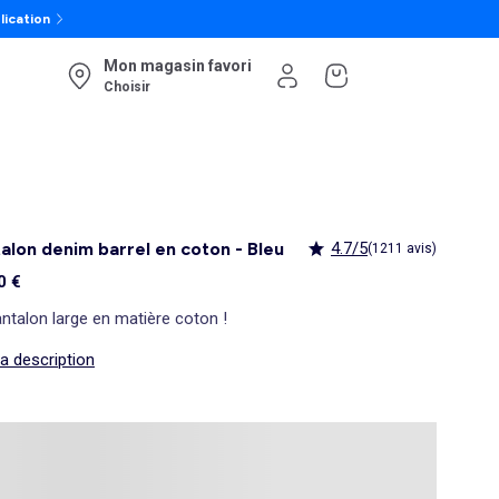
lication
Mon magasin favori
Choisir
alon denim barrel en coton - Bleu
4.7/5
(1211 avis)
0 €
ntalon large en matière coton !
la description