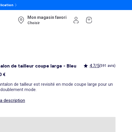
lication
Mon magasin favori
Choisir
alon de tailleur coupe large - Bleu
4.7/5
(591 avis)
0 €
ntalon de tailleur est revisité en mode coupe large pour un
e doublement mode.
la description