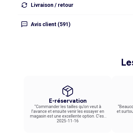
Livraison / retour
Avis client (591)
Le
E-réservation
"Commander les tailles qu’on veut à
"Beauco
l’avance et ensuite venir les essayer en
et surto
magasin est une excellente option. C’est
un service vraiment pratique et agréable
2025-11-16
!"