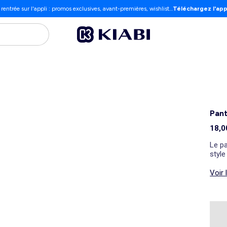
 rentrée sur l'appli : promos exclusives, avant-premières, wishlist…
Téléchargez l'app
Pant
18,0
Le pa
styl
Voir 