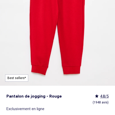
Pyjama, nuisette
Sous-vêtement thermique
Jouets
Peignoirs de bain
Ensemble
Polo
Jupe
Sport
Maillot de bain
Sac banane
Bonnet
Coussin de sol et matelas de sol
Tendances enfant
Tendances enfant
Lingerie sexy
Serviettes de plage
Jupe
Surchemise
Pyjama, chemise de nuit
Ensemble
Manteau, veste, doudoune
Tote bag
Echarpe
Nos essentiels
Nos essentiels
Chaussettes, collants
Tendances
Voir tout
Bons plans
Voir tout
Voir tout
Voir tout
Bons plans
Décoration
Sortie, promenade, voyage
Pyjama, nuisette
Pyjama
Legging
Pyjama
Gigoteuse, turbulette
Ceinture
Cravate, noeud papillon
Personnalisez vos articles !
Personnalisez vos articles !
Culotte menstruelle
Tendances Homme
Pyjamas : le 2ème à -50%
Pyjamas : le 2ème à -50%
Coups de cœur bébé
Combinaison, salopette
Homme Grand +1m90
Combinaison, salopette
Costume
Chemise, blouse
Accessoires cheveux
Exclusivement en ligne
Exclusivement en ligne
Peignoir, robe de chambre
Nos essentiels
Sous-vêtements : 2+1 offert
Sous-vêtements : 2+1 offert
_KiTChoUN : chaussures premiers pas
Voir tout
Bons plans
Voir tout
Voir tout
Voir tout
Tendances et Bons plans
Allaitement et grossesse
Vêtements de grossesse
Collection facile à enfiler
Sport
Tablier d'école, blouse blanche
Salopette, combinaison
Accessoires lingerie
Lingerie sculptante
Personnalisez vos articles !
Tout à moins de 10€
Tout à moins de 10€
Collection naissance
Tendances Femme
Tout à moins de 10€
Pyjamas : le 2ème à -50%
Déco murale
Collection facile à enfiler
Ensemble
Collection facile à enfiler
Jupe
Echarpe
Brassière de sport
Exclusivement en ligne
Les lots
Les lots
Personnalisez vos articles !
Kiabi x You : cocréation
Les lots
Tout à moins de 10€
Tapis et paillasson
Collection facile à enfiler
Chaussettes, collants
Foulard
Voir tout
Voir tout
Caraco, maillot de corps
Les basiques
Les basiques
Exclusivement en ligne
Nos essentiels
Les basiques
Les lots
Objet de décoration
Trousse de toilette
Tout à moins de 10€
Kiabi Home
Post opératoire
Best sellers
Best sellers
Exclusivement en ligne
Best sellers
Les basiques
Les lots
Tout à moins de 10€
Accessoires lingerie
Personnalisez vos articles !
Best sellers
Les basiques
Personnalisez vos articles !
Best sellers
Exclusivement en ligne
Best sellers*
Pantalon de jogging - Rouge
4.8/5
(1948 avis)
Exclusivement en ligne