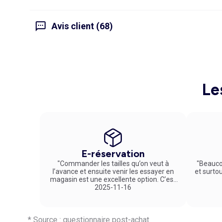
Avis client (68)
Le
E-réservation
"Commander les tailles qu’on veut à
"Beauco
l’avance et ensuite venir les essayer en
et surto
magasin est une excellente option. C’est
un service vraiment pratique et agréable
2025-11-16
!"
* Source : questionnaire post-achat