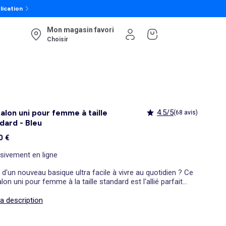
lication
Mon magasin favori
Choisir
alon uni pour femme à taille
4.5/5
(68 avis)
dard - Bleu
0 €
sivement en ligne
 d'un nouveau basique ultra facile à vivre au quotidien ? Ce
lon uni pour femme à la taille standard est l'allié parfait
vos journées bien remplies. Conçu dans une toile robuste
ffre une excellente tenue, il reste incroyablement
la description
rtable tout au long de la journée. Un véritable essentiel à
 dans votre dressing pour vous sentir bien et stylée du