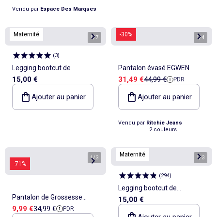
Vendu par
Espace Des Marques
Maternité
-30%
1
/
7
1
/
4
(
3
)
Legging bootcut de
Pantalon évasé EGWEN
Prix de vente
Prix de référence
15,00 €
31,49 €
44,99 €
PDR
maternité
Ajouter au panier
Ajouter au panier
Vendu par
Ritchie Jeans
2 couleurs
Maternité
1
/
3
1
/
3
-71%
(
294
)
Legging bootcut de
Pantalon de Grossesse
15,00 €
maternité
Prix de vente
Prix de référence
9,99 €
34,99 €
PDR
Femme Vero Moda
Ajouter au panier