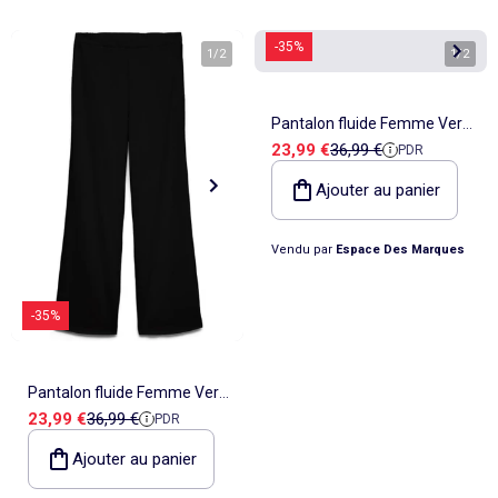
-35%
1
/
2
1
/
2
Pantalon fluide Femme Vero
Prix de vente
Prix de référence
23,99 €
36,99 €
PDR
Moda
Ajouter au panier
Vendu par
Espace Des Marques
-35%
Pantalon fluide Femme Vero
Prix de vente
Prix de référence
23,99 €
36,99 €
PDR
Moda
Ajouter au panier