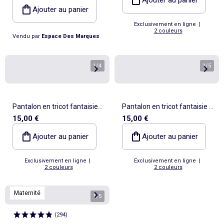
Maternity - L
Ajouter au panier
Exclusivement en ligne
|
2 couleurs
Vendu par
Espace Des Marques
1
/
4
1
/
5
Pantalon en tricot fantaisie
Pantalon en tricot fantaisie à
15,00 €
15,00 €
pour femme à coupe flare
coupe flare pour femme
Ajouter au panier
Ajouter au panier
Exclusivement en ligne
|
Exclusivement en ligne
|
2 couleurs
2 couleurs
Maternité
1
/
5
(
294
)