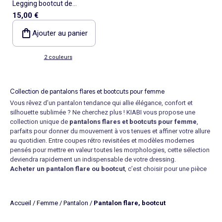
Legging bootcut de
15,00 €
maternité
Ajouter au panier
2 couleurs
Collection de pantalons flares et bootcuts pour femme
Vous rêvez d’un pantalon tendance qui allie élégance, confort et
silhouette sublimée ? Ne cherchez plus ! KIABI vous propose une
collection unique de
pantalons flares et bootcuts pour femme
,
parfaits pour donner du mouvement à vos tenues et affiner votre allure
au quotidien. Entre coupes rétro revisitées et modèles modernes
pensés pour mettre en valeur toutes les morphologies, cette sélection
deviendra rapidement un indispensable de votre dressing.
Acheter un pantalon flare ou bootcut
, c’est choisir pour une pièce
forte, à la fois intemporelle et ultra flatteuse. Ces coupes évasées,
serrées au niveau des hanches et plus larges vers le bas, allongent
naturellement les jambes et structurent la silhouette. Que vous
Accueil
/
Femme
/
Pantalon
/
Pantalon flare, bootcut
souhaitiez un look chic, casual ou branché, vous trouverez un panel
d’options pour exprimer votre personnalité. Un simple
pantalon