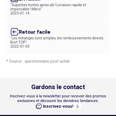
et stylés. Et si vous changez d’avis ? Aucun stress ! Vous disposez de
"Superbes bottes après ski ! Livraison rapide et
30 jours pour retourner vos articles directement en magasin. Simple,
impeccable ! Merci"
rapide et totalement gratuit. Alors, pourquoi hésiter ? Explorez notre
2023-01-14
sélection et laissez-vous tenter… Votre nouveau
pantalon évasé
coup
de cœur vous attend !
Retour facile
"Les échanges sont simples, les remboursements directs.
Bref TOP."
2022-01-03
* Source : questionnaire post-achat
Gardons le contact
Inscrivez-vous à la newsletter pour recevoir des promos
exclusives et découvrir les dernières tendances.
Inscrivez-vous!