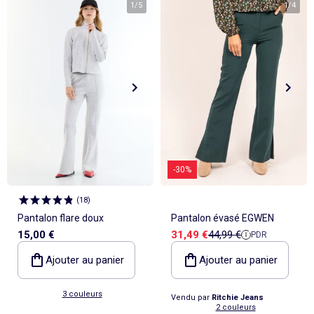
1
/
5
1
/
4
-30%
(
18
)
Pantalon flare doux
Pantalon évasé EGWEN
Prix de vente
Prix de référence
15,00 €
31,49 €
44,99 €
PDR
Ajouter au panier
Ajouter au panier
3 couleurs
Vendu par
Ritchie Jeans
2 couleurs