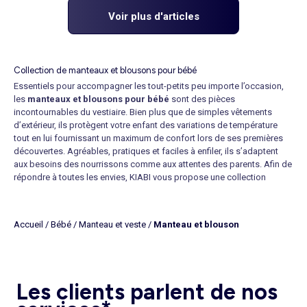
Voir plus d'articles
Collection de manteaux et blousons pour bébé
Essentiels pour accompagner les tout-petits peu importe l’occasion,
les
manteaux et blousons pour bébé
sont des pièces
incontournables du vestiaire. Bien plus que de simples vêtements
d’extérieur, ils protègent votre enfant des variations de température
tout en lui fournissant un maximum de confort lors de ses premières
découvertes. Agréables, pratiques et faciles à enfiler, ils s’adaptent
aux besoins des nourrissons comme aux attentes des parents. Afin de
répondre à toutes les envies, KIABI vous propose une collection
complète pensée pour chaque moment du quotidien.
Acheter un manteau ou un blouson pour bébé
, c’est choisir une
alternative capable d’offrir aisance, liberté de mouvement et style. Que
Accueil
/
Bébé
/
Manteau et veste
/
Manteau et blouson
vous recherchiez un
manteau chaud
afin d’affronter les journées les
plus froides ou un
blouson sans manches
lorsqu’il fait plus doux,
vous trouverez le modèle idéal pour votre enfant. Faciles à associer à
un
pantalon à imprimé
, nos pièces permettent de composer des
tenues aussi fonctionnelles qu’adorables.
Les clients parlent de nos
Des manteaux et blousons pour bébé adaptés à tous les besoins