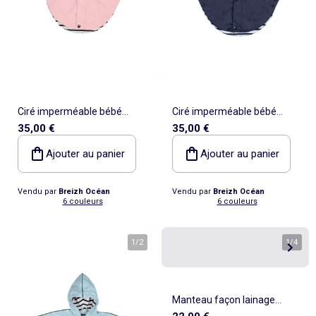
Ciré imperméable bébé
Ciré imperméable bébé
35,00 €
35,00 €
'Breizh Ocean' avec
'Breizh Ocean' avec
Capuche, Poncho Intérieur
Capuche, Poncho Intérieur
Ajouter au panier
Ajouter au panier
rayé
rayé
Vendu par
Breizh Océan
Vendu par
Breizh Océan
6 couleurs
6 couleurs
1
/
2
1
/
4
Manteau façon lainage