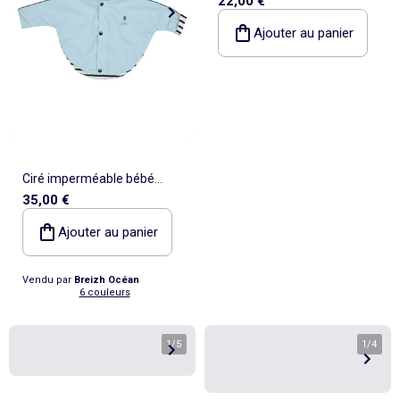
22,00 €
doublé en fausse fourrure
Ajouter au panier
Ciré imperméable bébé
35,00 €
'Breizh Ocean' avec
Capuche, Poncho Intérieur
Ajouter au panier
rayé
Vendu par
Breizh Océan
6 couleurs
1
/
5
1
/
4