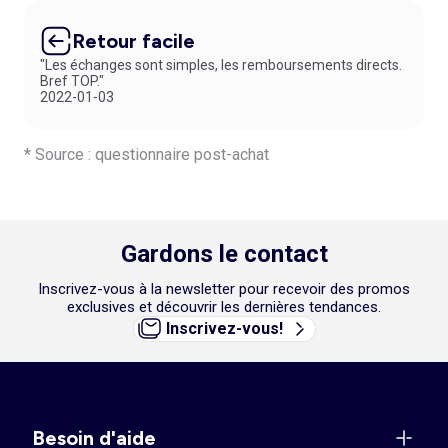
d'inquiétude : vous disposez de 30 jours pour effectuer un retour
gratuit en magasin. Vous profitez ainsi d’un large choix de coupes et
Retour facile
de coloris pour l'habiller avec style, tout en lui garantissant le bien-être
"Les échanges sont simples, les remboursements directs.
indispensable à chacune de ses aventures.
Bref TOP."
2022-01-03
* Source : questionnaire post-achat
Gardons le contact
Inscrivez-vous à la newsletter pour recevoir des promos
exclusives et découvrir les dernières tendances.
Inscrivez-vous!
Besoin d'aide