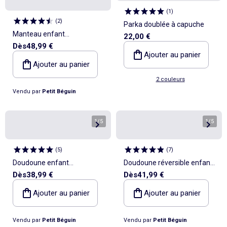
(
1
)
(
2
)
Parka doublée à capuche
Manteau enfant
22,00 €
Dès
48,99 €
imperméable doublé sherpa
Ajouter au panier
Lison
Ajouter au panier
2 couleurs
Vendu par
Petit Béguin
1
/
5
1
/
5
(
5
)
(
7
)
Doudoune enfant
Doudoune réversible enfant
Dès
38,99 €
Dès
41,99 €
imperméable doublée
imperméable avec capuche
polaire avec capuche Dina
Manouk
Ajouter au panier
Ajouter au panier
Vendu par
Petit Béguin
Vendu par
Petit Béguin