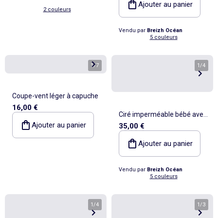
Poncho Intérieur rayé avec
Ajouter au panier
2 couleurs
Broderie
Vendu par
Breizh Océan
5 couleurs
1
/
7
1
/
4
Coupe-vent léger à capuche
16,00 €
Ciré imperméable bébé avec
Ajouter au panier
35,00 €
Capuche 'Breizh Ocean',
Poncho Intérieur rayé avec
Ajouter au panier
Broderie
Vendu par
Breizh Océan
5 couleurs
1
/
4
1
/
3