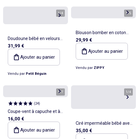
1
/
4
1
/
5
Blouson bomber en coton
Doudoune bébé en velours
29,99 €
peigné avec imprimé
31,99 €
côtelé doublée sherpa avec
Ajouter au panier
capuche Elliott
Ajouter au panier
Vendu par
ZIPPY
Vendu par
Petit Béguin
1
/
7
1
/
4
(
24
)
Coupe-vent à capuche et à
16,00 €
carreaux
Ciré imperméable bébé avec
Ajouter au panier
35,00 €
Capuche 'Breizh Ocean',