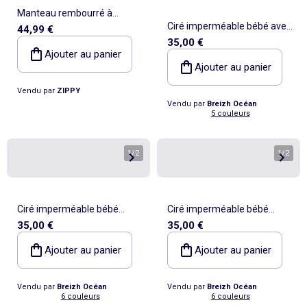
Manteau rembourré à
Ciré imperméable bébé avec
44,99 €
capuche et doublure en
35,00 €
Capuche 'Breizh Ocean',
peluche douce
Ajouter au panier
Poncho Intérieur rayé avec
Ajouter au panier
Broderie
Vendu par
ZIPPY
Vendu par
Breizh Océan
5 couleurs
1
/
2
1
/
2
Ciré imperméable bébé
Ciré imperméable bébé
35,00 €
35,00 €
'Breizh Ocean' avec
'Breizh Ocean' avec
Capuche, Poncho Intérieur
Capuche, Poncho Intérieur
Ajouter au panier
Ajouter au panier
rayé
rayé
Vendu par
Breizh Océan
Vendu par
Breizh Océan
6 couleurs
6 couleurs