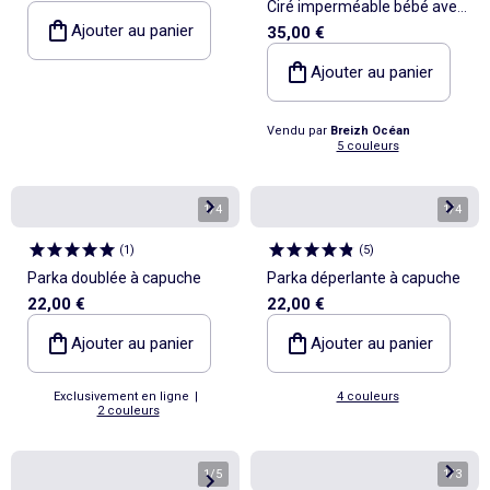
Ciré imperméable bébé avec
Ajouter au panier
35,00 €
Capuche 'Breizh Ocean',
Poncho Intérieur rayé avec
Ajouter au panier
Broderie
Vendu par
Breizh Océan
5 couleurs
1
/
4
1
/
4
(
1
)
(
5
)
Parka doublée à capuche
Parka déperlante à capuche
22,00 €
22,00 €
Ajouter au panier
Ajouter au panier
Exclusivement en ligne
|
4 couleurs
2 couleurs
1
/
5
1
/
3