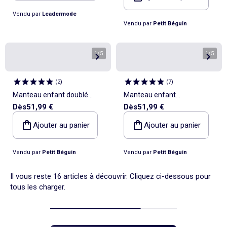
Vendu par
Leadermode
Vendu par
Petit Béguin
1
/
5
1
/
5
(
2
)
(
7
)
Manteau enfant doublé
Manteau enfant
Dès
51,99 €
Dès
51,99 €
sherpa avec capuche Gustin
imperméable doublé sherpa
avec capuche Oscar
Ajouter au panier
Ajouter au panier
Vendu par
Petit Béguin
Vendu par
Petit Béguin
Il vous reste 16 articles à découvrir. Cliquez ci-dessous pour
tous les charger.