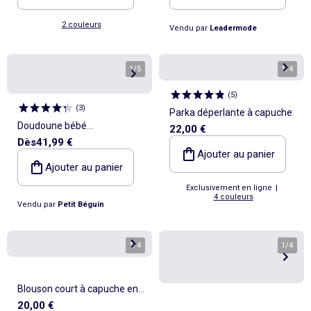
2 couleurs
Vendu par
Leadermode
1
/
5
1
/
4
(
5
)
(
3
)
Parka déperlante à capuche
Doudoune bébé
22,00 €
Dès
41,99 €
imperméable doublée
Ajouter au panier
sherpa avec capuche Nino
Ajouter au panier
Exclusivement en ligne
|
4 couleurs
Vendu par
Petit Béguin
1
/
4
1
/
4
Blouson court à capuche en
20,00 €
fausse fourrure