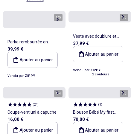
2 couleurs
1
/
5
1
/
5
Veste avec doublure et
Parka rembourrée en
37,99 €
capuche amovible
39,99 €
caoutchouc avec capuche et
Ajouter au panier
imprimé
Ajouter au panier
Vendu par
ZIPPY
2 couleurs
Vendu par
ZIPPY
1
/
4
1
/
5
(
24
)
(
1
)
Coupe-vent uni à capuche
Blouson Bébé My first
16,00 €
70,00 €
trucker - Levi's Kids
Ajouter au panier
Ajouter au panier