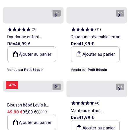
1
/
5
1
/
5
(
3
)
(
11
)
Doudoune enfant
Doudoune réversible enfant
Dès
46,99 €
Dès
41,99 €
imperméable doublée
imperméable avec capuche
polaire avec capuche Tao
Constellation
Ajouter au panier
Ajouter au panier
Vendu par
Petit Béguin
Vendu par
Petit Béguin
-47%
1
/
3
1
/
5
(
4
)
Blouson bébé Levi's à
Manteau enfant
Prix de vente
Prix de référence
49,90 €
95,00 €
PDR
capuche
Dès
41,99 €
imperméable doublé sherpa
Ajouter au panier
Sora
Ajouter au panier