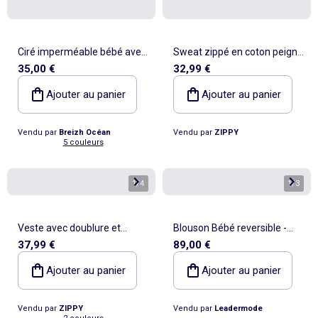
Ciré imperméable bébé avec
Sweat zippé en coton peigné
35,00 €
32,99 €
Capuche 'Breizh Ocean',
à capuche et imprimés Les
Poncho Intérieur rayé avec
Aristochats
Ajouter au panier
Ajouter au panier
Broderie
Vendu par
Breizh Océan
Vendu par
ZIPPY
5 couleurs
1
/
4
1
/
3
Veste avec doublure et
Blouson Bébé reversible -
37,99 €
89,00 €
capuche amovible
The North Face
Ajouter au panier
Ajouter au panier
Vendu par
ZIPPY
Vendu par
Leadermode