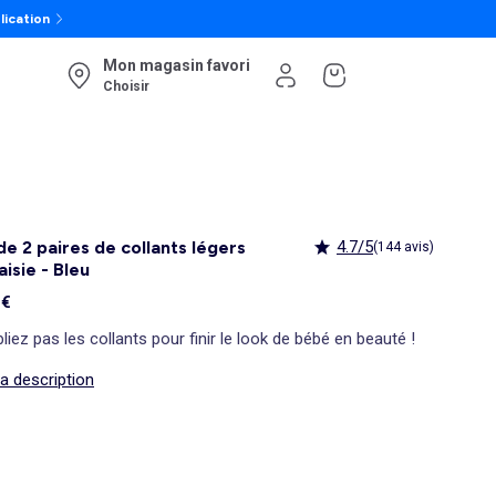
lication
Mon magasin favori
Choisir
de 2 paires de collants légers
4.7/5
(144 avis)
aisie - Bleu
 €
liez pas les collants pour finir le look de bébé en beauté !
la description