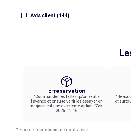
Avis client (144)
Le
E-réservation
"Commander les tailles qu’on veut à
"Beauco
l’avance et ensuite venir les essayer en
et surto
magasin est une excellente option. C’est
un service vraiment pratique et agréable
2025-11-16
!"
* Source : questionnaire post-achat