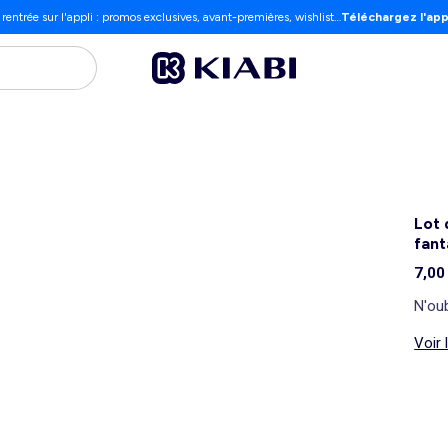
 rentrée sur l'appli : promos exclusives, avant-premières, wishlist…
Téléchargez l'app
Lot 
fant
7,00
N'oub
Voir 