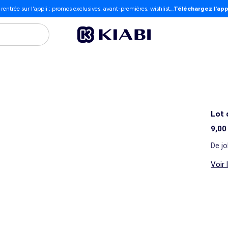
 rentrée sur l'appli : promos exclusives, avant-premières, wishlist…
Téléchargez l'app
Lot 
9,00
De jo
Voir 