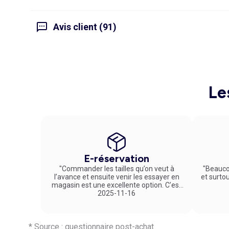
Avis client (91)
Le
E-réservation
"Commander les tailles qu’on veut à
"Beauco
l’avance et ensuite venir les essayer en
et surto
magasin est une excellente option. C’est
un service vraiment pratique et agréable
2025-11-16
!"
* Source : questionnaire post-achat