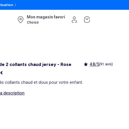
lication
Mon magasin favori
Choisir
de 2 collants chaud jersey - Rose
4.8/5
(91 avis)
 €
lis collants chaud et doux pour votre enfant.
la description