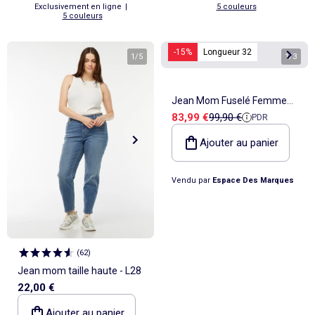
Exclusivement en ligne
|
5 couleurs
5 couleurs
-15%
Longueur 32
1
/
5
1
/
3
Jean Mom Fuselé Femme
Prix de vente
Prix de référence
83,99 €
99,90 €
PDR
Tommy Hilfiger
Ajouter au panier
Vendu par
Espace Des Marques
(
62
)
Jean mom taille haute - L28
22,00 €
Ajouter au panier