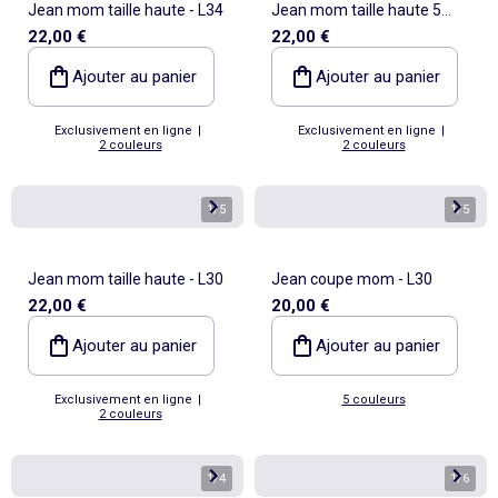
Jean mom taille haute - L34
Jean mom taille haute 5
22,00 €
22,00 €
poches - L32
Ajouter au panier
Ajouter au panier
Exclusivement en ligne
|
Exclusivement en ligne
|
2 couleurs
2 couleurs
1
/
5
1
/
5
Jean mom taille haute - L30
Jean coupe mom - L30
22,00 €
20,00 €
Ajouter au panier
Ajouter au panier
Exclusivement en ligne
|
5 couleurs
2 couleurs
1
/
4
1
/
6