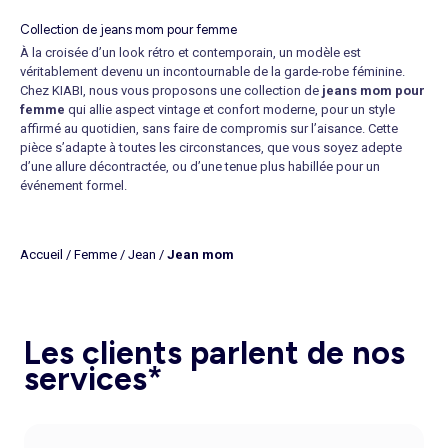
Collection de jeans mom pour femme
À la croisée d’un look rétro et contemporain, un modèle est
véritablement devenu un incontournable de la garde-robe féminine.
Chez KIABI, nous vous proposons une collection de
jeans mom pour
femme
qui allie aspect vintage et confort moderne, pour un style
affirmé au quotidien, sans faire de compromis sur l’aisance. Cette
pièce s’adapte à toutes les circonstances, que vous soyez adepte
d’une allure décontractée, ou d’une tenue plus habillée pour un
événement formel.
Acheter un jean mom pour femme
, c’est choisir une alternative qui
dépasse les tendances changeantes et qui se prête à toutes les
occasions pour devenir rapidement l'élément phare de votre dressing.
Accueil
/
Femme
/
Jean
/
Jean mom
Que vous préfériez le casual chic ou une option plus urbaine, le
jean
mom slim
répond à toutes vos envies. Associez-le avec un
chemisier
fluide
rentré à la taille pour souligner votre allure et créer une tenue
élégante. Vous cherchez un modèle confortable, tendance et flatteur ?
Le
jean mom taille haute
coche toutes les cases. Sa coupe
Les clients parlent de nos
légèrement loose au niveau des hanches permet une grande liberté de
services*
mouvement, tout en affinant la taille grâce à sa ceinture bien marquée.
C’est la pièce idéale pour composer un look structuré sans effort, qui
mettra votre silhouette en valeur, quelle que soit votre morphologie.
Jeans mom pour femme : une alternative intemporelle