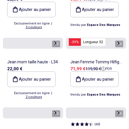
Ajouter au panier
Ajouter au panier
Exclusivement en ligne
|
Vendu par
Espace Des Marques
3 couleurs
-39%
Longueur 32
1
/
5
1
/
2
Jean mom taille haute - L34
Jean Femme Tommy Hilfiger
Prix de vente
Prix de référence
22,00 €
71,99 €
119,90 €
PDR
- W26-L32
Ajouter au panier
Ajouter au panier
Exclusivement en ligne
|
Vendu par
Espace Des Marques
2 couleurs
1
/
5
1
/
5
(
60
)