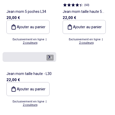
(
60
)
Jean mom 5 poches L34
Jean mom taille haute 5
20,00 €
22,00 €
poches - L32
Ajouter au panier
Ajouter au panier
Exclusivement en ligne
|
Exclusivement en ligne
|
2 couleurs
2 couleurs
1
/
6
Jean mom taille haute - L30
22,00 €
Ajouter au panier
Exclusivement en ligne
|
2 couleurs