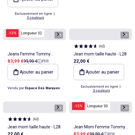
Exclusivement en ligne
|
3 couleurs
-15%
Longueur 32
1
/
3
1
/
5
(
62
)
Jeans Femme Tommy
Jean mom taille haute - L28
Prix de vente
Prix de référence
83,99 €
99,90 €
22,00 €
PDR
Hilfiger
Ajouter au panier
Ajouter au panier
Exclusivement en ligne
|
Vendu par
Espace Des Marques
3 couleurs
-15%
Longueur 30
1
/
5
1
/
2
(
62
)
Jean mom taille haute - L28
Jean Mom Femme Tommy
Prix de vente
Prix de référence
22,00 €
83,99 €
99,90 €
PDR
Hilfiger