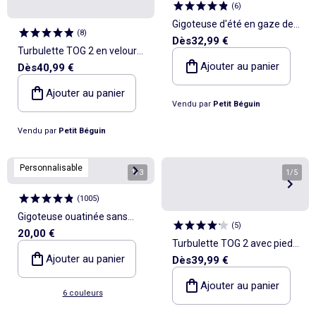
(
6
)
Gigoteuse d'été en gaze de
(
8
)
Dès
32,99 €
coton Anaelle
Turbulette TOG 2 en velours
Ajouter au panier
Dès
40,99 €
avec manches amovibles et
jambes séparables Manouk
Ajouter au panier
Vendu par
Petit Béguin
Vendu par
Petit Béguin
Personnalisable
1
/
3
1
/
5
(
1005
)
Gigoteuse ouatinée sans
(
5
)
20,00 €
manches TOG 2
Turbulette TOG 2 avec pieds
Ajouter au panier
Dès
39,99 €
retroussables et manches
amovibles Gustin
Ajouter au panier
6 couleurs