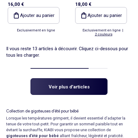
16,00 €
18,00 €
jersey et une face en maille
coton sans manches TOG 2
douce
Ajouter au panier
Ajouter au panier
Exclusivement en ligne
Exclusivement en ligne
|
2 couleurs
Il vous reste 13 articles à découvrir. Cliquez ci-dessous pour
tous les charger.
Voir plus d'articles
Collection de gigoteuses d’été pour bébé
Lorsque les températures grimpent, il devient essentiel d’adapter la
tenue de votre tout-petit. Pour garantir un sommeil paisible tout en
évitant la surchauffe, KIABI vous propose une collection de
gigoteuses d’été pour bébé
alliant fraîcheur, légèreté et praticité.