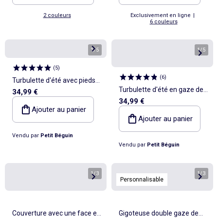
2 couleurs
Exclusivement en ligne
|
6 couleurs
1
/
5
1
/
5
(
5
)
(
6
)
Turbulette d'été avec pieds
Turbulette d'été en gaze de
34,99 €
retroussables Tango
34,99 €
coton avec pieds
Ajouter au panier
retroussables Dumbea
Ajouter au panier
Vendu par
Petit Béguin
Vendu par
Petit Béguin
1
/
3
1
/
3
Personnalisable
Couverture avec une face en
Gigoteuse double gaze de