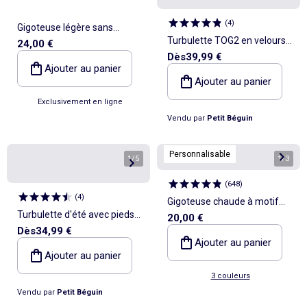
(
4
)
Gigoteuse légère sans
Turbulette TOG2 en velours
24,00 €
manche 'Disney' 'Marie' en
Dès
39,99 €
avec pieds retroussables et
coton TOG 1
Ajouter au panier
manches amovibles Dina
Ajouter au panier
Exclusivement en ligne
Vendu par
Petit Béguin
Personnalisable
1
/
5
1
/
3
(
648
)
(
4
)
Gigoteuse chaude à motif
Turbulette d'été avec pieds
20,00 €
TOG 2,5
Dès
34,99 €
retroussables Biscarosse
Ajouter au panier
Ajouter au panier
3 couleurs
Vendu par
Petit Béguin