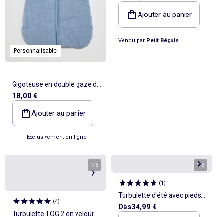
manches amovibles Charly
Ajouter au panier
Vendu par
Petit Béguin
Personnalisable
Gigoteuse en double gaze de
18,00 €
coton sans manches TOG 2
Ajouter au panier
Exclusivement en ligne
1
/
5
1
/
3
(
1
)
Turbulette d'été avec pieds
(
4
)
Dès
34,99 €
retroussables Mexico
Turbulette TOG 2 en velours