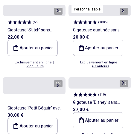
Personnalisable
1
/
4
1
/
3
(
65
)
(
1005
)
Gigoteuse 'Stitch' sans
Gigoteuse ouatinée sans
22,00 €
20,00 €
manches
manches TOG 2
Ajouter au panier
Ajouter au panier
Exclusivement en ligne
|
Exclusivement en ligne
|
2 couleurs
6 couleurs
1
/
4
1
/
3
(
119
)
Gigoteuse 'Disney' sans
Gigoteuse 'Petit Béguin' avec
27,00 €
manches - TOG 2
30,00 €
manches amovibles
Ajouter au panier
Ajouter au panier