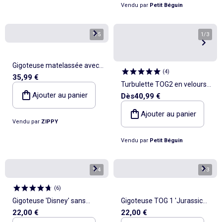
Vendu par
Petit Béguin
1
/
5
1
/
3
Gigoteuse matelassée avec
(
4
)
35,99 €
2.0 TOG
Turbulette TOG2 en velours
Ajouter au panier
Dès
40,99 €
avec pieds retroussables et
manches amovibles Swan
Ajouter au panier
Vendu par
ZIPPY
Vendu par
Petit Béguin
1
/
4
1
/
3
(
6
)
Gigoteuse 'Disney' sans
Gigoteuse TOG 1 'Jurassic
22,00 €
22,00 €
manches
World'