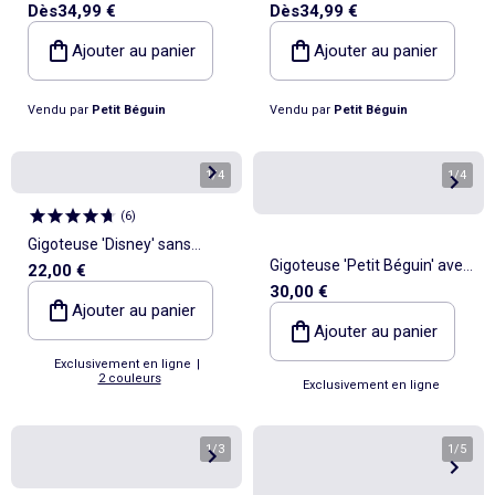
Dès
34,99 €
Dès
34,99 €
coton Gamboa
Ajouter au panier
Ajouter au panier
Vendu par
Petit Béguin
Vendu par
Petit Béguin
1
/
4
1
/
4
(
6
)
Gigoteuse 'Disney' sans
Gigoteuse 'Petit Béguin' avec
22,00 €
manches
30,00 €
pieds, gants et capuche
Ajouter au panier
Ajouter au panier
Exclusivement en ligne
|
2 couleurs
Exclusivement en ligne
1
/
3
1
/
5