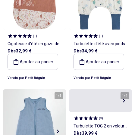
(
1
)
(
1
)
Gigoteuse d'été en gaze de
Turbulette d'été avec pieds
Dès
32,99 €
Dès
34,99 €
coton Arizona
retroussables Toucana
Ajouter au panier
Ajouter au panier
Vendu par
Petit Béguin
Vendu par
Petit Béguin
1
/
3
1
/
4
(
3
)
Turbulette TOG 2 en velours
Dès
39,99 €
avec pieds retroussables et