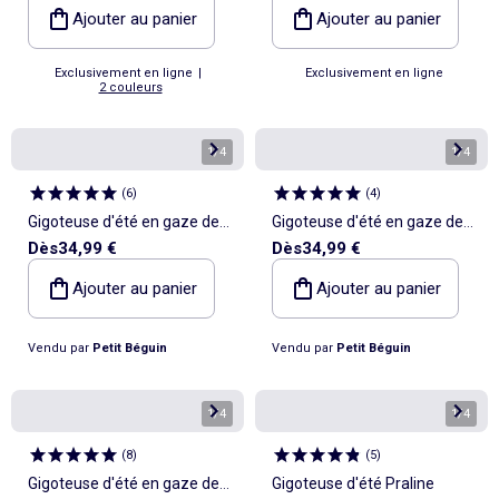
Ajouter au panier
Ajouter au panier
Exclusivement en ligne
|
Exclusivement en ligne
2 couleurs
1
/
4
1
/
4
(
6
)
(
4
)
Gigoteuse d'été en gaze de
Gigoteuse d'été en gaze de
Dès
34,99 €
Dès
34,99 €
coton Frimousse
coton Bento
Ajouter au panier
Ajouter au panier
Vendu par
Petit Béguin
Vendu par
Petit Béguin
1
/
4
1
/
4
(
8
)
(
5
)
Gigoteuse d'été en gaze de
Gigoteuse d'été Praline