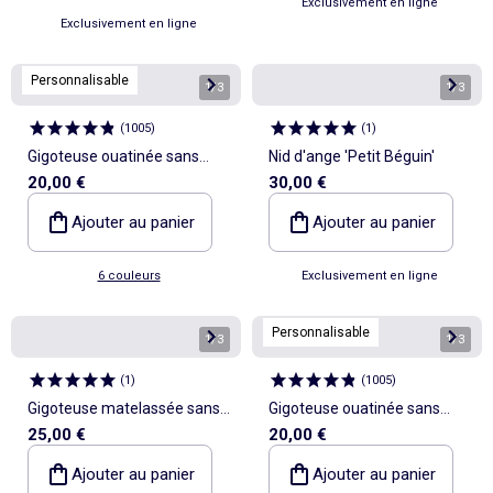
Exclusivement en ligne
Exclusivement en ligne
Personnalisable
1
/
3
1
/
3
(
1005
)
(
1
)
Gigoteuse ouatinée sans
Nid d'ange 'Petit Béguin'
20,00 €
30,00 €
manches TOG 2
Ajouter au panier
Ajouter au panier
6 couleurs
Exclusivement en ligne
Personnalisable
1
/
3
1
/
3
(
1
)
(
1005
)
Gigoteuse matelassée sans
Gigoteuse ouatinée sans
25,00 €
20,00 €
manches
manches TOG 2
Ajouter au panier
Ajouter au panier