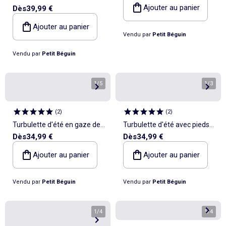
Ajouter au panier
Dès
39,99 €
avec pieds retroussables et
manches amovibles Céleste
Ajouter au panier
Vendu par
Petit Béguin
Vendu par
Petit Béguin
1
/
5
1
/
3
(
2
)
(
2
)
Turbulette d'été en gaze de
Turbulette d'été avec pieds
Dès
34,99 €
Dès
34,99 €
coton avec pieds
retroussables Poésie d'été
retroussables Arizona
Ajouter au panier
Ajouter au panier
Vendu par
Petit Béguin
Vendu par
Petit Béguin
1
/
4
1
/
4