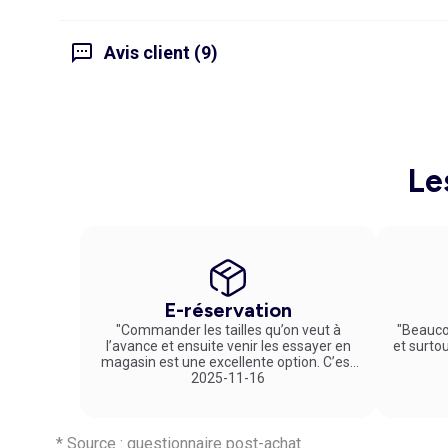
Avis client (9)
Le
E-réservation
"Commander les tailles qu’on veut à
"Beauco
l’avance et ensuite venir les essayer en
et surto
magasin est une excellente option. C’est
un service vraiment pratique et agréable
2025-11-16
!"
* Source : questionnaire post-achat