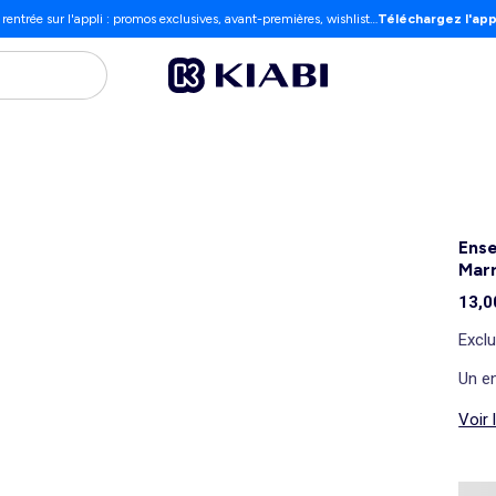
 rentrée sur l'appli : promos exclusives, avant-premières, wishlist…
Téléchargez l'app
Ense
Mar
13,0
Exclu
Un en
Voir 