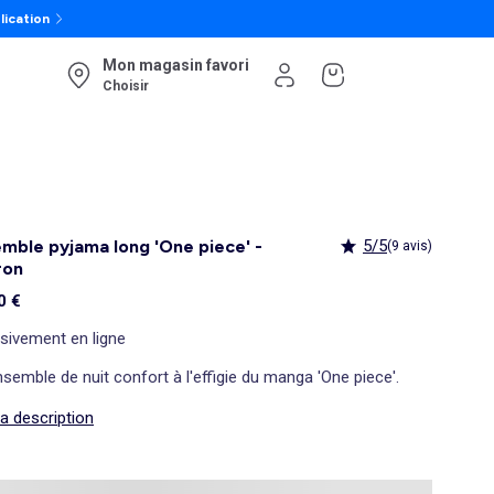
lication
Mon magasin favori
Choisir
mble pyjama long 'One piece' -
5/5
(9 avis)
ron
0 €
sivement en ligne
semble de nuit confort à l'effigie du manga 'One piece'.
la description